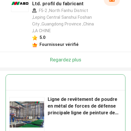
Ltd. profil du fabricant
F5-2 ,North Fanhu District
,Leping Central Sanshui Foshan
City ,Guangdong Province ,China
Laisser un message
,LA CHINE
Nous vous rappellerons bientôt!
5.0
Fournisseur vérifié
Regardez plus
Ligne de revêtement de poudre
en métal de forces de défense
principale ligne de peinture de
poudre de feuillard