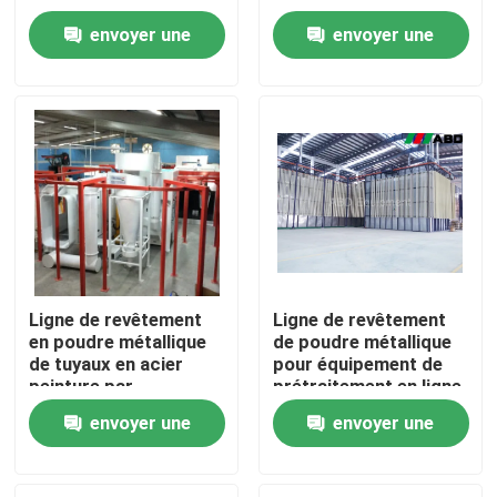
le four 6kw
poudre de chauffage
envoyer une
envoyer une
au gaz d'usine de
Au sujet de nous
revêtement de poudre
demande
demande
de forces de défense
principale
Visite d'usine
Contrôle de qualité
Contactez-nous
Ligne de revêtement
Ligne de revêtement
en poudre métallique
de poudre métallique
Demandez une citation
de tuyaux en acier
pour équipement de
peinture par
prétraitement en ligne
pulvérisation 380V
VR
envoyer une
envoyer une
demande
demande
Ligne de revêtement verticale de poudre