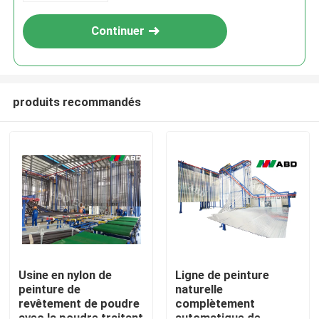
SOUMETTRE
Continuer
produits recommandés
Maison
Produits
Usine en nylon de
Ligne de peinture
peinture de
naturelle
revêtement de poudre
complètement
VR Show
avec la poudre traitant
automatique de