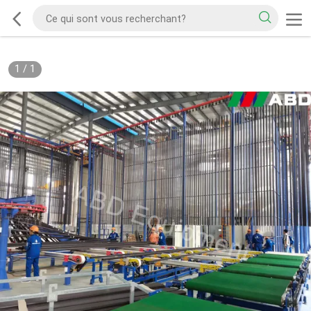
1
/
1