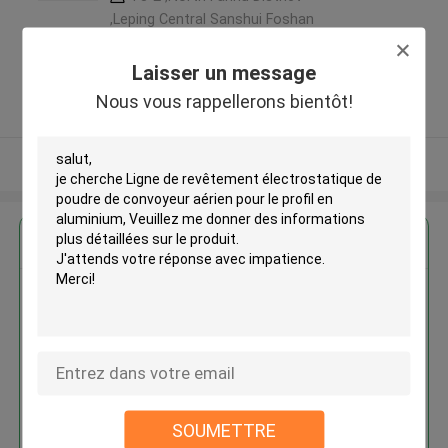
,Leping Central Sanshui Foshan
City ,Guangdong Province ,China
,LA CHINE
Laisser un message
5.0
Nous vous rappellerons bientôt!
Fournisseur vérifié
Regardez plus
Ligne de revêtement
électrostatique de poudre de
convoyeur aérien pour le profil
en aluminium
SOUMETTRE