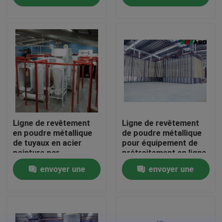
revêtement de poudre
demande
demande
de forces de défense
Au sujet de nous
principale
Visite d'usine
Contrôle de qualité
Contactez-nous
Ligne de revêtement
Ligne de revêtement
en poudre métallique
de poudre métallique
de tuyaux en acier
pour équipement de
peinture par
prétraitement en ligne
Demandez une citation
pulvérisation 380V
envoyer une
envoyer une
VR
demande
demande
Ligne de revêtement verticale de poudre