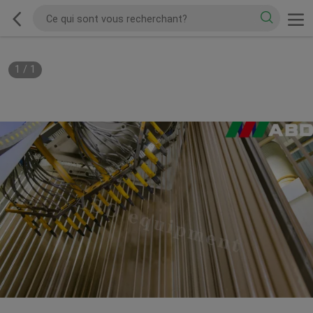
1
/
1