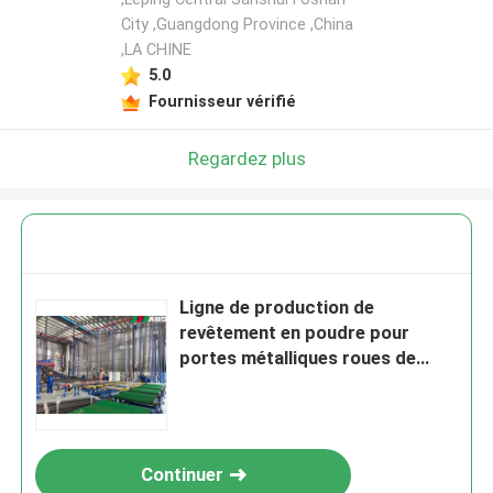
City ,Guangdong Province ,China
,LA CHINE
Laisser un message
5.0
Nous vous rappellerons bientôt!
Fournisseur vérifié
Regardez plus
Ligne de production de
revêtement en poudre pour
portes métalliques roues de
voiture
SOUMETTRE
Continuer