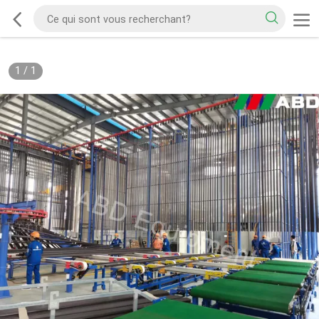
1
/
1