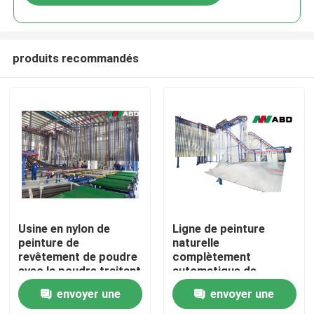
produits recommandés
Maison
Usine en nylon de
Ligne de peinture
peinture de
naturelle
revêtement de poudre
complètement
Produits
avec la poudre traitant
automatique de
le four 6kw
poudre de chauffage
envoyer une
envoyer une
au gaz d'usine de
VR Show
revêtement de poudre