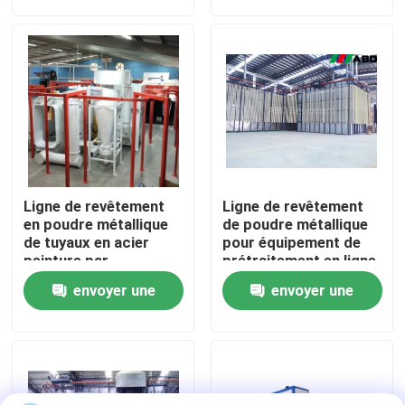
demande
demande
de forces de défense
principale
Au sujet de nous
Visite d'usine
Contrôle de qualité
Ligne de revêtement
Ligne de revêtement
Contactez-nous
en poudre métallique
de poudre métallique
de tuyaux en acier
pour équipement de
peinture par
prétraitement en ligne
pulvérisation 380V
Demandez une citation
envoyer une
envoyer une
demande
demande
VR
Ligne de revêtement verticale de poudre