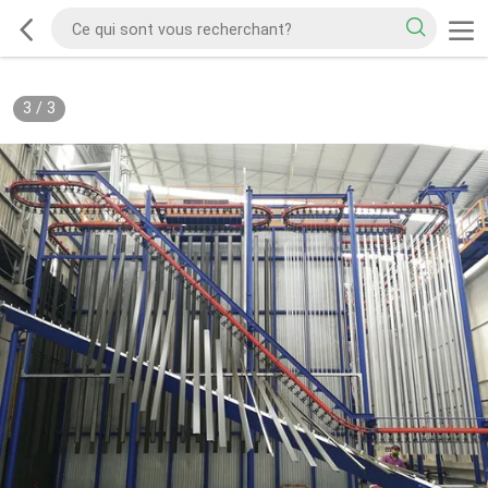
3
/
3