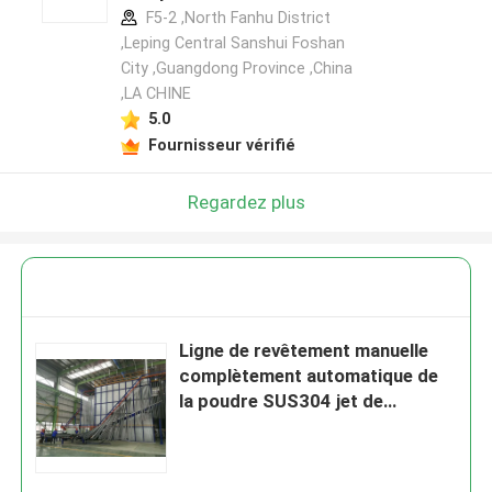
F5-2 ,North Fanhu District
,Leping Central Sanshui Foshan
City ,Guangdong Province ,China
Laisser un message
,LA CHINE
Nous vous rappellerons bientôt!
5.0
Fournisseur vérifié
Regardez plus
Ligne de revêtement manuelle
complètement automatique de
la poudre SUS304 jet de
revêtement des métaux
SOUMETTRE