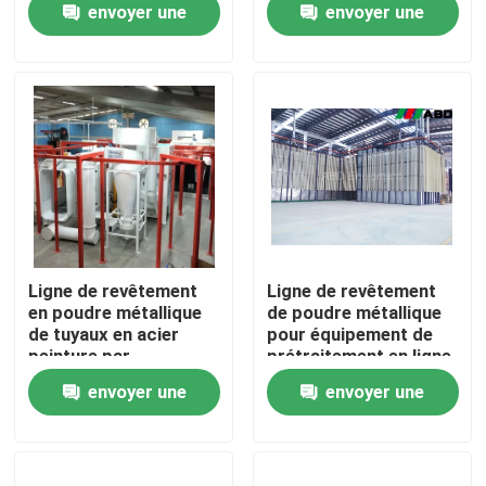
envoyer une
envoyer une
au gaz d'usine de
revêtement de poudre
demande
demande
Au sujet de nous
de forces de défense
principale
Visite d'usine
Contrôle de qualité
Contactez-nous
Ligne de revêtement
Ligne de revêtement
en poudre métallique
de poudre métallique
de tuyaux en acier
pour équipement de
Demandez une citation
peinture par
prétraitement en ligne
pulvérisation 380V
envoyer une
envoyer une
VR
demande
demande
Ligne de revêtement verticale de poudre