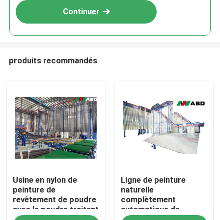
Continuer
produits recommandés
Maison
Usine en nylon de
Ligne de peinture
Produits
peinture de
naturelle
revêtement de poudre
complètement
avec la poudre traitant
automatique de
VR Show
le four 6kw
poudre de chauffage