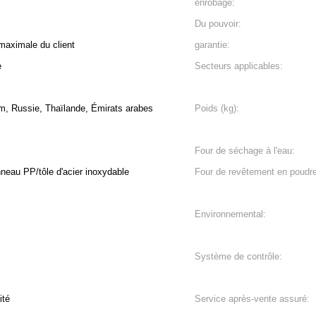
enrobage:
Du pouvoir:
aximale du client
garantie:
e
Secteurs applicables:
m, Russie, Thaïlande, Émirats arabes
Poids (kg):
Four de séchage à l'eau:
nneau PP/tôle d'acier inoxydable
Four de revêtement en poudre
Environnemental:
Système de contrôle:
ité
Service après-vente assuré: