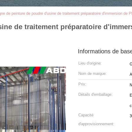
gne de peinture de poudre d'usine de traitement préparatoire d'immersion de P
ine de traitement préparatoire d'immer
Informations de bas
Lieu d'origine:
G
Nom de marque:
Prix:
N
Détails d'emballage:
E
c
Capacité
d'approvisionnement: