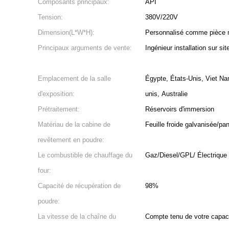
Composants principaux:
API
Tension:
380V/220V
Dimension(L*W*H):
Personnalisé comme pièce m
Principaux arguments de vente:
Ingénieur installation sur sit
Emplacement de la salle
Égypte, États-Unis, Viet Na
d'exposition:
unis, Australie
Prétraitement:
Réservoirs d'immersion
Matériau de la cabine de
Feuille froide galvanisée/pa
revêtement en poudre:
Le combustible de chauffage du
Gaz/Diesel/GPL/ Électrique
four:
Capacité de récupération de
98%
poudre:
La vitesse de la chaîne du
Compte tenu de votre capac