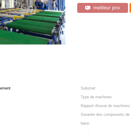
meilleur prix
tement
Substrat:
Type de machines:
Rapport d'essai de machines:
Garantie des composants de
base: