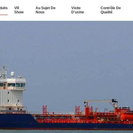
duits
VR
Au Sujet De
Visite
Contrôle De
Show
Nous
D'usine
Qualité