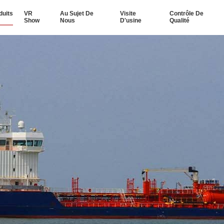
duits
VR
Au Sujet De
Visite
Contrôle De
Show
Nous
D'usine
Qualité