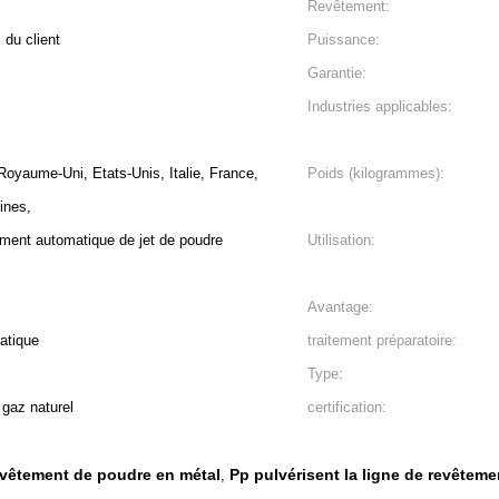
Revêtement:
du client
Puissance:
Garantie:
Industries applicables:
Royaume-Uni, Etats-Unis, Italie, France,
Poids (kilogrammes):
ines,
tement automatique de jet de poudre
Utilisation:
Avantage:
atique
traitement préparatoire:
Type:
 gaz naturel
certification:
revêtement de poudre en métal
Pp pulvérisent la ligne de revêtem
,