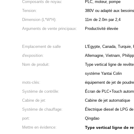
Composants de noyau:
PLC, moteur, pompe
Tension:
380V ou adapté aux besoins 
Dimension (L*W*H):
11m de 2.0m par 2,4
Arguments de vente principaux:
Productivité élevée
Emplacement de salle
L'Egypte, Canada, Turquie, 
d'exposition:
Allemagne, Vietnam, Philipp
Nom de produit:
Type vertical ligne de revê
système Yantai Colin
mots-clés:
équipement de jet de poudre
Système de contrôle:
Écran de PLC+Touch autom
Cabine de jet:
Cabine de jet automatique
Système de chauffage:
Électrique diesel de LPG de
port:
Qingdao
Mettre en évidence:
Type vertical ligne de 