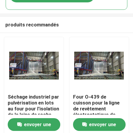
produits recommandés
Séchage industriel par
Four O-439 de
pulvérisation en lots
cuisson pour la ligne
au four pour l'isolation
de revêtement
de la laine de roche
électrostatique de
poudre et la ligne de
envoyer une
envoyer une
peinture de jet