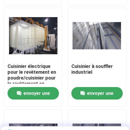
demande
demande
Cuisinier électrique
Cuisinier à souffler
pour le revêtement en
industriel
poudre/cuisinier pour
le revêtement en
poudre de machine à
Maison
envoyer une
envoyer une
pulvérisation
électrostatique
demande
demande
Produits
VR Show