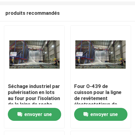
produits recommandés
Séchage industriel par
Four O-439 de
pulvérisation en lots
cuisson pour la ligne
Maison
au four pour l'isolation
de revêtement
de la laine de roche
électrostatique de
poudre et la ligne de
envoyer une
envoyer une
Produits
peinture de jet
demande
demande
VR Show