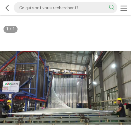
1
/
1