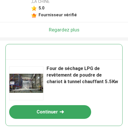
,LA CHINE
5.0
Laisser un message
Fournisseur vérifié
Nous vous rappellerons bientôt!
Regardez plus
Four de séchage LPG de
revêtement de poudre de
chariot à tunnel chauffant 5.5Kw
Continuer
SOUMETTRE