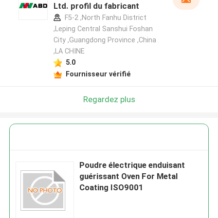
Ltd. profil du fabricant
F5-2 ,North Fanhu District
,Leping Central Sanshui Foshan
City ,Guangdong Province ,China
,LA CHINE
5.0
Fournisseur vérifié
Regardez plus
Laisser un message
Poudre électrique enduisant
Nous vous rappellerons bientôt!
guérissant Oven For Metal
Coating ISO9001