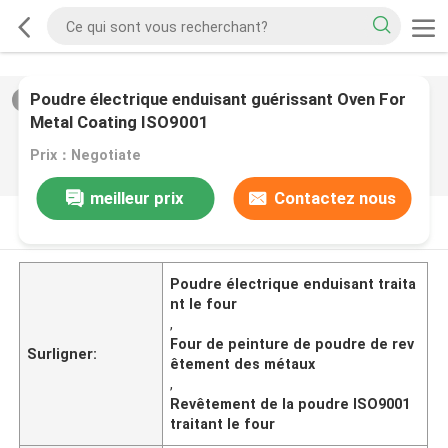
Poudre électrique enduisant guérissant Oven For
2
/
0
Metal Coating ISO9001
Prix：Negotiate
meilleur prix
Contactez nous
DESCRIPTION DE PRODUIT
Poudre électrique enduisant traita
nt le four
,
Four de peinture de poudre de rev
Surligner:
êtement des métaux
,
Revêtement de la poudre ISO9001
traitant le four