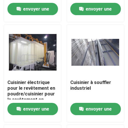
poudre et la ligne de
envoyer une
envoyer une
peinture de jet
demande
demande
Cuisinier électrique
Cuisinier à souffler
pour le revêtement en
industriel
Maison
poudre/cuisinier pour
le revêtement en
poudre de machine à
Produits
envoyer une
envoyer une
pulvérisation
électrostatique
demande
demande
VR Show