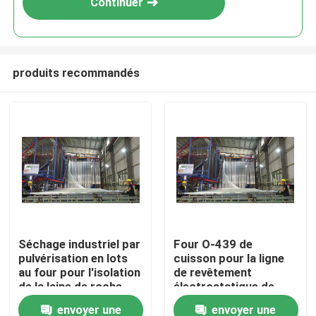
Continuer
produits recommandés
SOUMETTRE
Séchage industriel par
Four O-439 de
pulvérisation en lots
cuisson pour la ligne
au four pour l'isolation
de revêtement
de la laine de roche
électrostatique de
poudre et la ligne de
envoyer une
envoyer une
peinture de jet