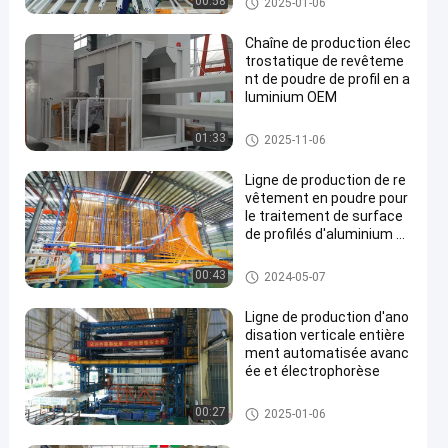
00:58
2025-01-06
uction de revêtement
Chaîne de production élec
trostatique de revêteme
nt de poudre de profil en a
luminium OEM
Saupoudrez la chaîne de prod
01:33
2025-11-06
uction de revêtement
Ligne de production de re
vêtement en poudre pour
le traitement de surface
de profilés d'aluminium d
e ABD
Saupoudrez la chaîne de prod
00:43
2024-05-07
uction de revêtement
Ligne de production d'ano
disation verticale entière
ment automatisée avanc
ée et électrophorèse
Chaîne de production de anodi
00:27
2025-01-06
sation