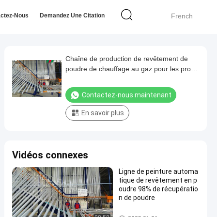
ctez-Nous
Demandez Une Citation
French
Chaîne de production de revêtement de
poudre de chauffage au gaz pour les profils
en aluminium
Contactez-nous maintenant
En savoir plus
Vidéos connexes
Ligne de peinture automa
tique de revêtement en p
oudre 98% de récupératio
n de poudre
Saupoudrez la chaîne de prod