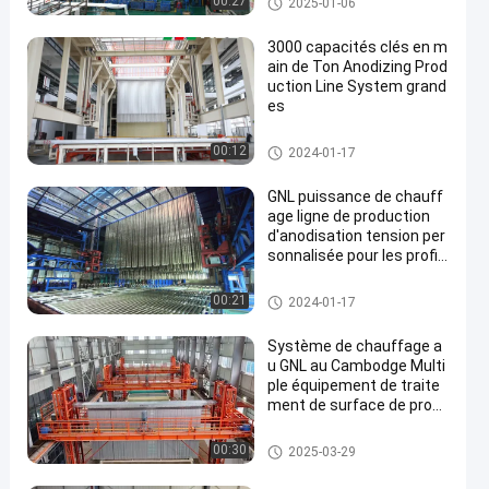
00:27
2025-01-06
sation
3000 capacités clés en m
ain de Ton Anodizing Prod
uction Line System grand
es
Chaîne de production de anodi
00:12
2024-01-17
sation
GNL puissance de chauff
age ligne de production
d'anodisation tension per
sonnalisée pour les profil
s en aluminium
Chaîne de production de anodi
00:21
2024-01-17
sation
Système de chauffage a
u GNL au Cambodge Multi
ple équipement de traite
ment de surface de profil
és d'aluminium à anodisa
tion verticale entièremen
Chaîne de production de anodi
00:30
2025-03-29
t automatique
sation