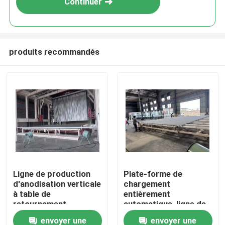
Continuer
produits recommandés
Maison
Ligne de production
Plate-forme de
d'anodisation verticale
chargement
Produits
à table de
entièrement
retournement
automatique, ligne de
entièrement
production
envoyer une
envoyer une
VR Show
automatique pour les
d'anodisation verticale