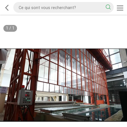
1
/
1