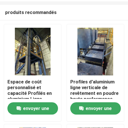
produits recommandés
Espace de coût
Profiles d'aluminium
personnalisé et
ligne verticale de
Maison
capacité Profilés en
revêtement en poudre
aluminium Ligne
haute performance
verticale de
envoyer une
envoyer une
Produits
revêtement en poudre
haute performance
demande
demande
VR Show