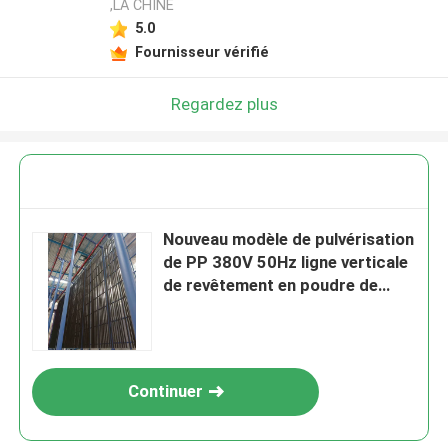
,LA CHINE
5.0
Laisser un message
Fournisseur vérifié
Nous vous rappellerons bientôt!
Regardez plus
Nouveau modèle de pulvérisation
de PP 380V 50Hz ligne verticale
de revêtement en poudre de
profil d'alliage d'aluminium avec
400m2/T
Continuer
SOUMETTRE