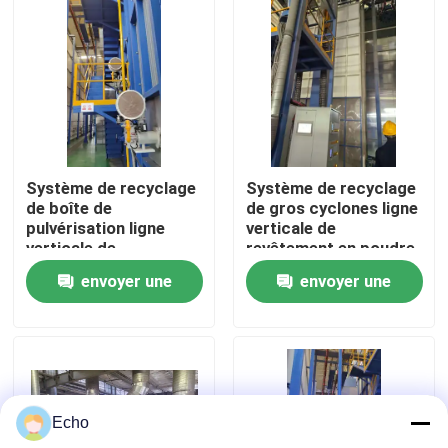
Au sujet de nous
Visite d'usine
Contrôle de qualité
Système de recyclage
Système de recyclage
de boîte de
de gros cyclones ligne
pulvérisation ligne
verticale de
Contactez-nous
verticale de
revêtement en poudre
revêtement en poudre
haute performance
envoyer une
envoyer une
haute performance
pour les profils en
pour les profils en
aluminium
Demandez une citation
demande
demande
aluminium
VR
Echo
Ligne de revêtement verticale de poudre