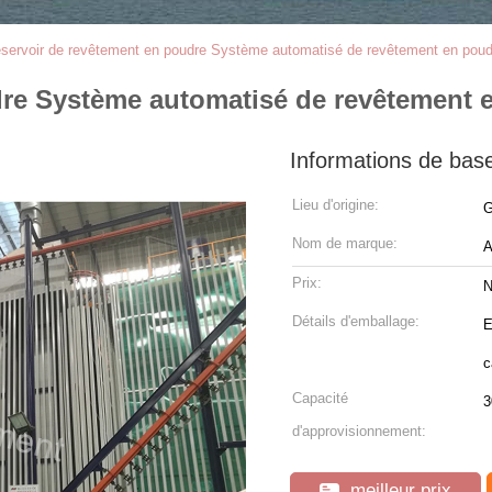
servoir de revêtement en poudre Système automatisé de revêtement en poud
dre Système automatisé de revêtement 
Informations de bas
Lieu d'origine:
G
Nom de marque:
Prix:
N
Détails d'emballage:
E
c
Capacité
d'approvisionnement:
meilleur prix