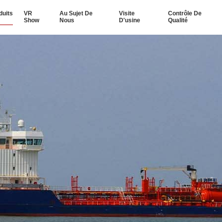
duits
VR
Au Sujet De
Visite
Contrôle De
Show
Nous
D'usine
Qualité