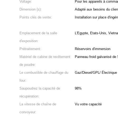
Voltage:
Pour les appareils à comm
Dimension (s):
Adapté aux besoins du clie
Points clés de vente:
Installation sur place d'ingén
Emplacement de la salle
L'Egypte, Etats-Unis, Vietn
d'exposition:
Prétraitement:
Réservoirs d'immersion
Matériel de cabine de revêtement
Panneau froid galvanisé de 
de poudre:
Le combustible de chauffage du
Gaz/Diesel/GPL/ Électrique
four:
Saupoudrez la capacité de
98%
récupération:
La vitesse de chaîne de
Vu votre capacité
convoyeur: