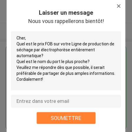
,LA CHINE
5.0
Laisser un message
Fournisseur vérifié
Nous vous rappellerons bientôt!
Regardez plus
Ligne de production de séchage
par électrophorèse entièrement
automatique
Continuer
SOUMETTRE