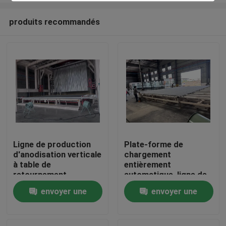
produits recommandés
Ligne de production
Plate-forme de
d'anodisation verticale
chargement
Maison
à table de
entièrement
retournement
automatique, ligne de
entièrement
production
envoyer une
envoyer une
Produits
automatique pour les
d'anodisation verticale
profilés en aluminium
pour profilés en
demande
demande
aluminium
VR Show