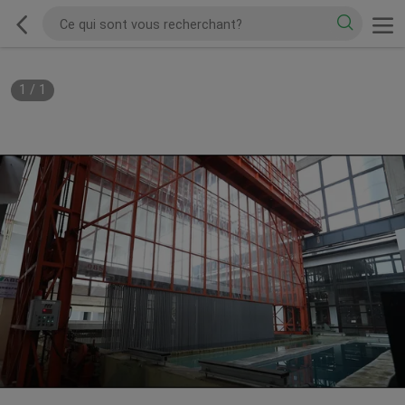
1
/
1