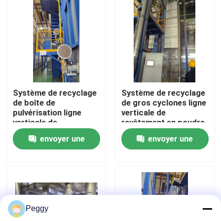
Au sujet de nous
Visite d'usine
Contrôle de qualité
Système de recyclage
Système de recyclage
de boîte de
de gros cyclones ligne
pulvérisation ligne
verticale de
Contactez-nous
verticale de
revêtement en poudre
revêtement en poudre
haute performance
envoyer une
envoyer une
haute performance
pour les profils en
pour les profils en
aluminium
Demandez une citation
demande
demande
aluminium
VR
Peggy
Ligne de revêtement verticale de poudre