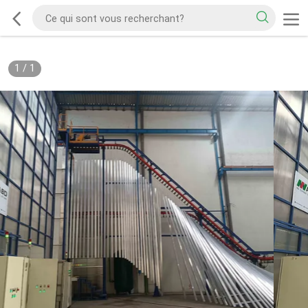
1
/
1