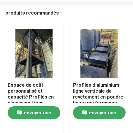
produits recommandés
Espace de coût
Profiles d'aluminium
personnalisé et
ligne verticale de
Maison
capacité Profilés en
revêtement en poudre
aluminium Ligne
haute performance
verticale de
envoyer une
envoyer une
Produits
revêtement en poudre
haute performance
demande
demande
VR Show