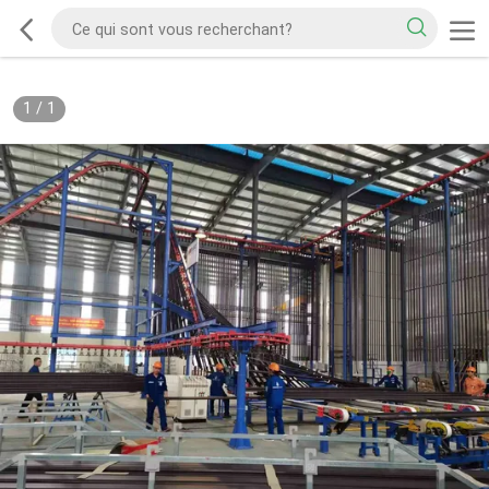
1
/
1