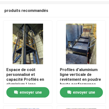
produits recommandés
Espace de coût
Profiles d'aluminium
personnalisé et
ligne verticale de
Maison
capacité Profilés en
revêtement en poudre
aluminium Ligne
haute performance
verticale de
envoyer une
envoyer une
Produits
revêtement en poudre
haute performance
demande
demande
VR Show