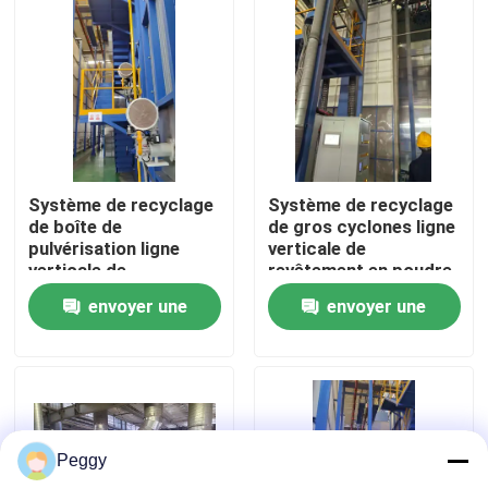
Au sujet de nous
Visite d'usine
Contrôle de qualité
Système de recyclage
Système de recyclage
de boîte de
de gros cyclones ligne
pulvérisation ligne
verticale de
Contactez-nous
verticale de
revêtement en poudre
revêtement en poudre
haute performance
envoyer une
envoyer une
haute performance
pour les profils en
pour les profils en
aluminium
Demandez une citation
demande
demande
aluminium
VR
Peggy
Ligne de revêtement verticale de poudre