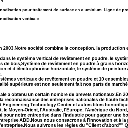
GPL
nodisation pour traitement de surface en aluminium
Ligne de pr
,
nodisation verticale
003.Notre société combine la conception, la production et l
 dans le système vertical de revêtement en poudre, le systè
ns de bois,Système de revêtement en poudre à grains horiz
ion et d'électrophorèse horizontale, le système de peinture
.
ystèmes verticaux de revêtement en poudre et 10 ensembles
ualité supérieure est non seulement fait nos parts de march
cale a obtenu un certain nombre de brevets nationaux.En 20
é la reconnaissance des entreprises nationales de haute tec
t Engineering Technology Center et autres titres honorifiqu
 le Moyen-Orient, l'Australie, l'Europe, l'Amérique du Nord,
ssi pour notre entreprise dans l'industrie pour gagner une b
entreprise ABD.Nous nous consacrons à l'innovation et à la 
'entreprise.Nous suivrons les règles du "Client d'abord"" Q