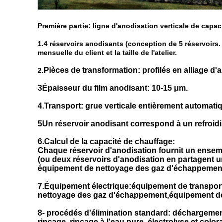
Première partie: ligne d'anodisation verticale de capa
1.4 réservoirs anodisants (conception de 5 réservoirs
mensuelle du client et la taille de l'atelier.
Pièces de transformation: profilés en alliage d'
2.
3Épaisseur du film anodisant: 10-15 μm.
4.Transport: grue verticale entièrement automatiq
5Un réservoir anodisant correspond à un refroidi
6.Calcul de la capacité de chauffage:
Chaque réservoir d'anodisation fournit un ensemb
(ou deux réservoirs d'anodisation en partagent u
équipement de nettoyage des gaz d'échappement
7.Équipement électrique:équipement de transport
nettoyage des gaz d'échappement,équipement de n
8- procédés d'élimination standard: déchargement,
rinçage, rinçage à l'eau pure, électrolyse et colo