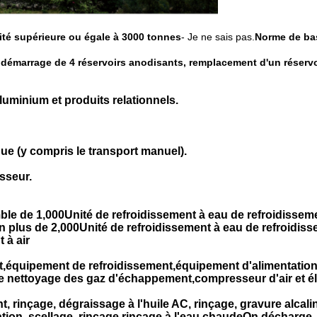
cité supérieure ou égale à 3000 tonnes
- Je ne sais pas.
Norme de ba
. démarrage de 4 réservoirs anodisants, remplacement d'un réserv
aluminium et produits relationnels.
ue (y compris le transport manuel).
sseur.
le de 1,000Unité de refroidissement à eau de refroidissemen
n plus de 2,000Unité de refroidissement à eau de refroidiss
 à air
,équipement de refroidissement,équipement d'alimentation p
ettoyage des gaz d'échappement,compresseur d'air et électr
 rinçage, dégraissage à l'huile AC, rinçage, gravure alcaline
ration, scellage, rinçage,rinçage à l'eau chaudeOn décharge.