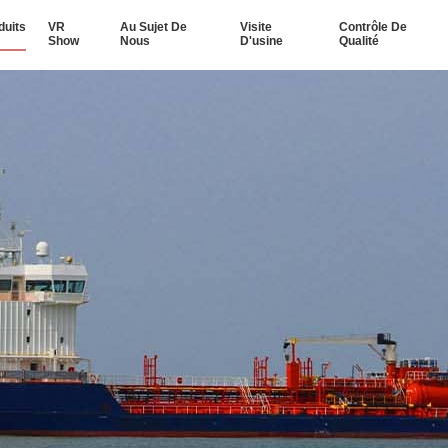
duits
VR
Au Sujet De
Visite
Contrôle De
Show
Nous
D'usine
Qualité