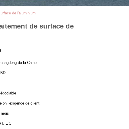
surface de l'aluminium
raitement de surface de
e
uangdong de la Chine
ABD
égociable
elon l'exigence de client
 mois
/T, L/C