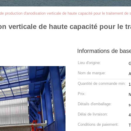
de production d'anodisation verticale de haute capacité pour le traitement de 
n verticale de haute capacité pour le t
Informations de bas
Lieu d'origine:
G
Nom de marque:
Quantité de commande min:
1
Prix:
N
Détails d'emballage:
s
Délai de livraison:
4
Conditions de paiement:
T