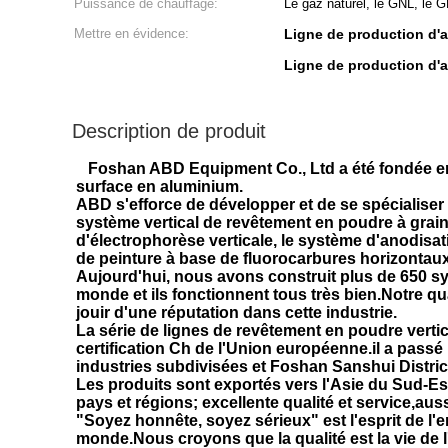
Puissance de chauffage:
Le gaz naturel, le GNL, le 
Mettre en évidence:
Ligne de production d'a
Ligne de production d'a
Description de produit
Foshan ABD Equipment Co., Ltd a été fondée en 2
surface en aluminium.
ABD s'efforce de développer et de se spécialiser
système vertical de revêtement en poudre à grai
d'électrophorèse verticale, le système d'anodisat
de peinture à base de fluorocarbures horizontaux
Aujourd'hui, nous avons construit plus de 650 s
monde et ils fonctionnent tous très bien.Notre q
jouir d'une réputation dans cette industrie.
La série de lignes de revêtement en poudre verti
certification Ch de l'Union européenne.il a pass
industries subdivisées et Foshan Sanshui Distric
Les produits sont exportés vers l'Asie du Sud-Est,
pays et régions; excellente qualité et service,au
"Soyez honnête, soyez sérieux" est l'esprit de l'
monde.Nous croyons que la qualité est la vie de l