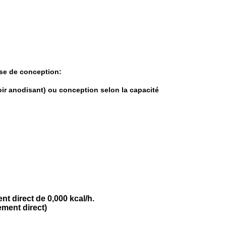
se de conception:
oir anodisant) ou conception selon la capacité
t direct de 0,000 kcal/h.
ement direct)