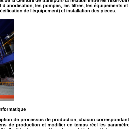
de la ceinture de transport- la relation entre les réservoirs
 d'anodisation, les pompes, les filtres, les équipements et
écification de l'équipement) et installation des pièces.
informatique
ription de processus de production, chacun correspondant 
iens de production et modifier en temps réel les paramèt