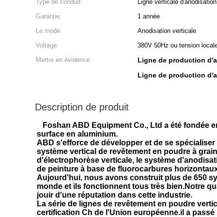
Type de conduit:
Ligne verticale d'anodisation
Garantie:
1 année
Le mode:
Anodisation verticale
Voltage:
380V 50Hz ou tension locale
Mettre en évidence:
Ligne de production d'
Ligne de production d'a
Description de produit
Foshan ABD Equipment Co., Ltd a été fondée en 2
surface en aluminium.
ABD s'efforce de développer et de se spécialiser
système vertical de revêtement en poudre à grai
d'électrophorèse verticale, le système d'anodisat
de peinture à base de fluorocarbures horizontaux
Aujourd'hui, nous avons construit plus de 650 s
monde et ils fonctionnent tous très bien.Notre q
jouir d'une réputation dans cette industrie.
La série de lignes de revêtement en poudre verti
certification Ch de l'Union européenne.il a pass