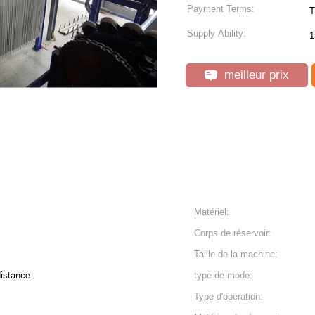
Payment Terms:
T
Supply Ability:
1
meilleur prix
Matériel:
Corps de réservoir:
Taille de la machine:
distance
type de mode:
Type d'opération: