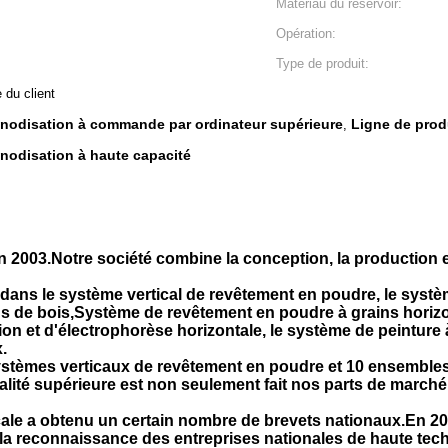
Matériau du réservoir:
Opération:
Type de produit:
 du client
anodisation à commande par ordinateur supérieure
Ligne de prod
,
nodisation à haute capacité
003.Notre société combine la conception, la production et l
 dans le système vertical de revêtement en poudre, le systè
ns de bois,Système de revêtement en poudre à grains horiz
ion et d'électrophorèse horizontale, le système de peinture
.
ystèmes verticaux de revêtement en poudre et 10 ensembles
ualité supérieure est non seulement fait nos parts de march
cale a obtenu un certain nombre de brevets nationaux.En 20
é la reconnaissance des entreprises nationales de haute tec