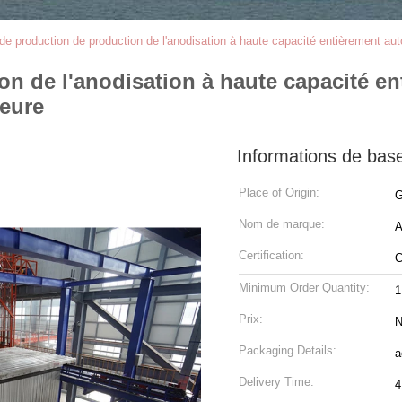
de production de production de l'anodisation à haute capacité entièrement a
on de l'anodisation à haute capacité e
eure
Informations de bas
Place of Origin:
G
Nom de marque:
Certification:
Minimum Order Quantity:
1
Prix:
N
Packaging Details:
a
Delivery Time:
4