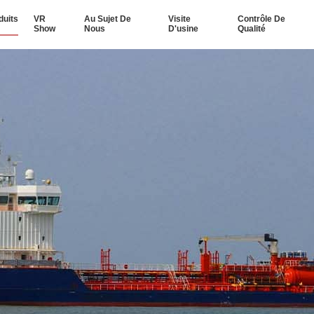
duits
VR
Au Sujet De
Visite
Contrôle De
Show
Nous
D'usine
Qualité