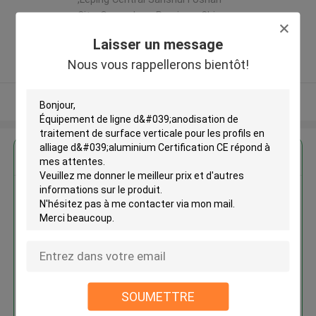
City ,Guangdong Province ,China
,LA CHINE
Laisser un message
5.0
Nous vous rappellerons bientôt!
Fournisseur vérifié
Regardez plus
Équipement de ligne
d'anodisation de traitement de
surface verticale pour les profils
en alliage d'aluminium
Certification CE
SOUMETTRE
Continuer