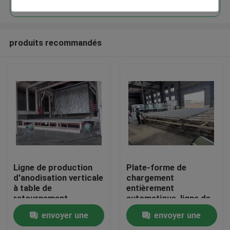
produits recommandés
Maison
Ligne de production
Plate-forme de
d'anodisation verticale
chargement
à table de
entièrement
Produits
retournement
automatique, ligne de
entièrement
production
envoyer une
envoyer une
automatique pour les
d'anodisation verticale
VR Show
profilés en aluminium
pour profilés en