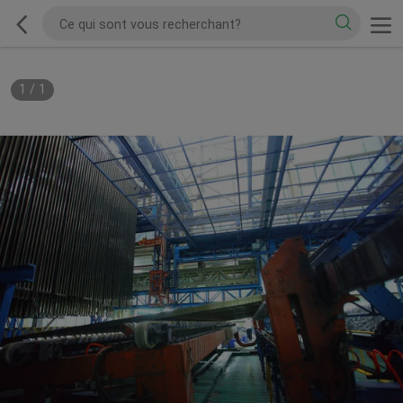
1
/
1