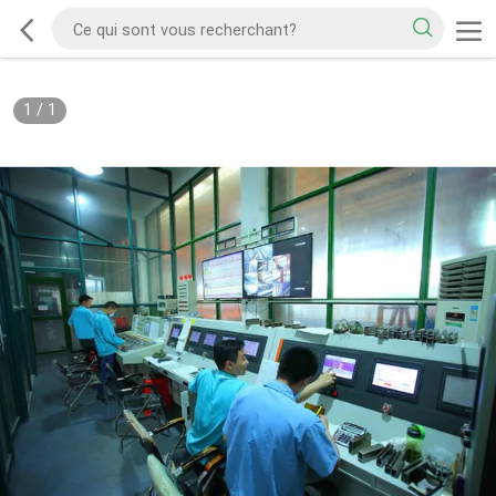
1
/
1