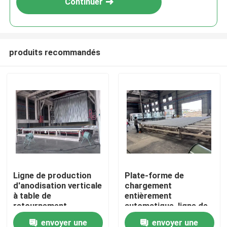
Continuer
produits recommandés
Maison
Ligne de production
Plate-forme de
d'anodisation verticale
chargement
Produits
à table de
entièrement
retournement
automatique, ligne de
entièrement
production
envoyer une
envoyer une
VR Show
automatique pour les
d'anodisation verticale