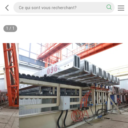
1
/
1