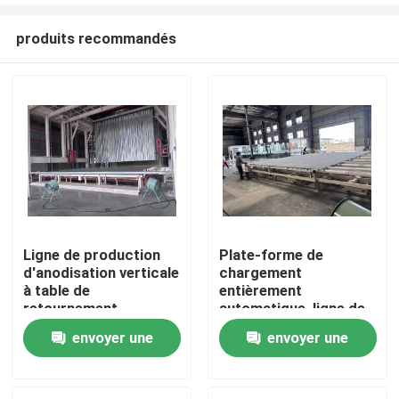
produits recommandés
Ligne de production
Plate-forme de
d'anodisation verticale
chargement
Maison
à table de
entièrement
retournement
automatique, ligne de
entièrement
production
envoyer une
envoyer une
Produits
automatique pour les
d'anodisation verticale
profilés en aluminium
pour profilés en
demande
demande
aluminium
VR Show