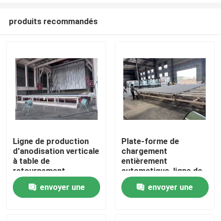
produits recommandés
Ligne de production
Plate-forme de
d'anodisation verticale
chargement
Maison
à table de
entièrement
retournement
automatique, ligne de
entièrement
production
envoyer une
envoyer une
Produits
automatique pour les
d'anodisation verticale
profilés en aluminium
pour profilés en
demande
demande
aluminium
VR Show