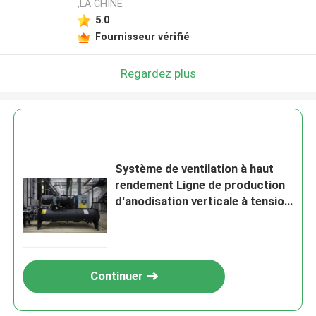
,LA CHINE
5.0
Laisser un message
Fournisseur vérifié
Nous vous rappellerons bientôt!
Regardez plus
Système de ventilation à haut
rendement Ligne de production
d'anodisation verticale à tension
personnalisée
Continuer
SOUMETTRE