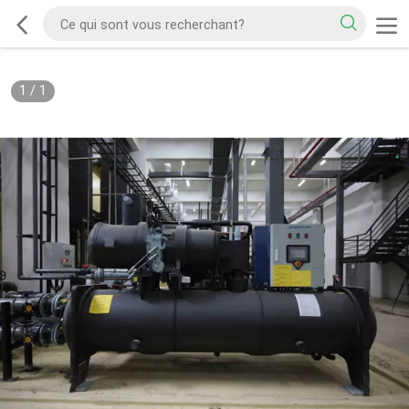
1
/
1