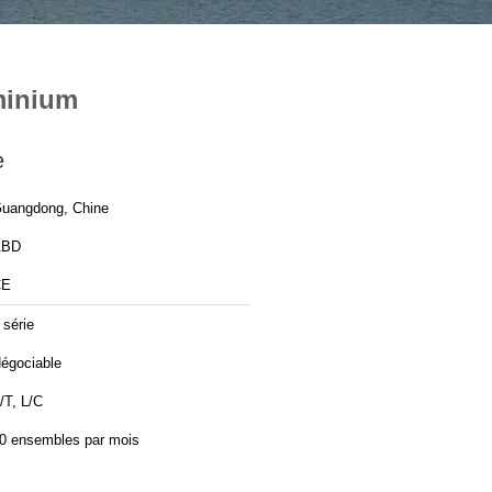
uminium
e
uangdong, Chine
ABD
CE
 série
égociable
/T, L/C
0 ensembles par mois