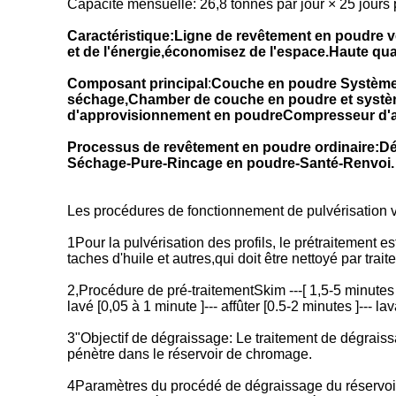
Capacité mensuelle: 26,8 tonnes par jour × 25 jours
Caractéristique:Ligne de revêtement en poudre v
et de l'énergie,économisez de l'espace.Haute qual
Composant principal
:
Couche en poudre Système
séchage,Chamber de couche en poudre et système
d'approvisionnement en poudreCompresseur d'air
Processus de revêtement en poudre ordinaire:
Séchage-Pure-Rincage en poudre-Santé-Renvoi.
Les procédures de fonctionnement de pulvérisation ve
1Pour la pulvérisation des profils, le prétraitement 
taches d'huile et autres,qui doit être nettoyé par tra
2,Procédure de pré-traitementSkim ---[ 1,5-5 minutes ] 
lavé [0,05 à 1 minute ]--- affûter [0.5-2 minutes ]--- lav
3"Objectif de dégraissage: Le traitement de dégraissage
pénètre dans le réservoir de chromage.
4Paramètres du procédé de dégraissage du réservoir: 