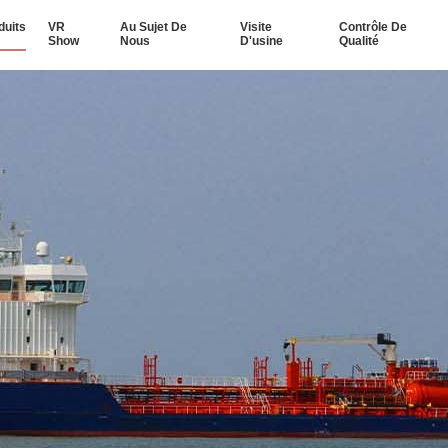
duits
VR
Au Sujet De
Visite
Contrôle De
Show
Nous
D'usine
Qualité