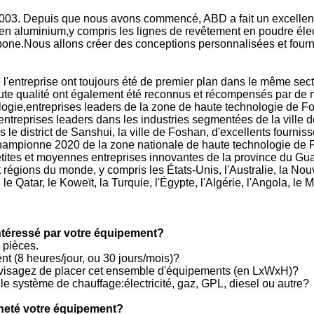
3. Depuis que nous avons commencé, ABD a fait un excellent tra
 en aluminium,y compris les lignes de revêtement en poudre élec
rbone.Nous allons créer des conceptions personnalisées et fourn
 l'entreprise ont toujours été de premier plan dans le même sect
 qualité ont également été reconnus et récompensés par de mult
nologie,entreprises leaders de la zone de haute technologie de 
entreprises leaders dans les industries segmentées de la vill
s le district de Sanshui, la ville de Foshan, d'excellents fourni
hampionne 2020 de la zone nationale de haute technologie de Fo
etites et moyennes entreprises innovantes de la province du Guan
égions du monde, y compris les États-Unis, l'Australie, la Nouve
 le Qatar, le Koweït, la Turquie, l'Égypte, l'Algérie, l'Angola, le
 intéressé par votre équipement?
 pièces.
nt (8 heures/jour, ou 30 jours/mois)?
envisagez de placer cet ensemble d'équipements (en LxWxH)?
 le système de chauffage:électricité, gaz, GPL, diesel ou autre?
cheté votre équipement?