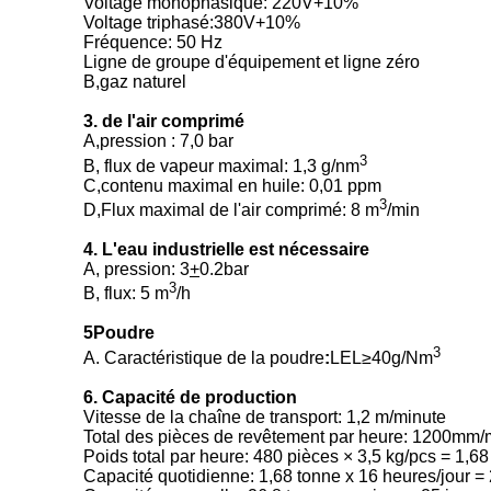
Voltage monophasique: 220V+10%
Voltage triphasé:380V+10%
Fréquence: 50 Hz
Ligne de groupe d'équipement et ligne zéro
B,gaz naturel
3. de l'air comprimé
A,pression : 7,0 bar
3
B, flux de vapeur maximal: 1,3 g/nm
C,contenu maximal en huile: 0,01 ppm
3
D,Flux maximal de l'air comprimé: 8 m
/min
4. L'eau industrielle est nécessaire
A, pression: 3
+
0.2bar
3
B, flux: 5 m
/h
5Poudre
3
A. Caractéristique de la poudre
:
LEL≥40g/Nm
6. Capacité de production
Vitesse de la chaîne de transport: 1,2 m/minute
Total des pièces de revêtement par heure: 1200m
Poids total par heure: 480 pièces × 3,5 kg/pcs = 1,6
Capacité quotidienne: 1,68 tonne x 16 heures/jour = 