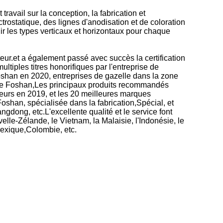
vail sur la conception, la fabrication et
trostatique, des lignes d'anodisation et de coloration
ir les types verticaux et horizontaux pour chaque
eur.et a également passé avec succès la certification
iples titres honorifiques par l'entreprise de
Foshan en 2020, entreprises de gazelle dans la zone
e de Foshan,Les principaux produits recommandés
sseurs en 2019, et les 20 meilleures marques
shan, spécialisée dans la fabrication,Spécial, et
gdong, etc.L'excellente qualité et le service font
lle-Zélande, le Vietnam, la Malaisie, l'Indonésie, le
 Mexique,Colombie, etc.