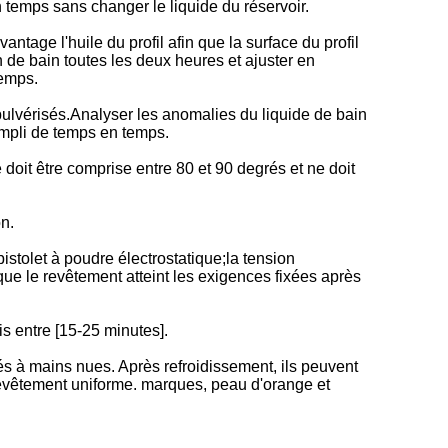
en temps sans changer le liquide du réservoir.
ntage l'huile du profil afin que la surface du profil
 de bain toutes les deux heures et ajuster en
temps.
pulvérisés.Analyser les anomalies du liquide de bain
rempli de temps en temps.
doit être comprise entre 80 et 90 degrés et ne doit
n.
pistolet à poudre électrostatique;la tension
ue le revêtement atteint les exigences fixées après
s entre [15-25 minutes].
lés à mains nues. Après refroidissement, ils peuvent
le revêtement uniforme. marques, peau d'orange et