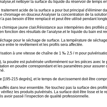
'analyse,et nettoyer la surface du liquide du réservoir de temps 
raitement acide de la surface a pour but principal d'éliminer dava
 de chromage en douceur.Analyser la concentration de la solution
 n'a pas besoin d'être remplacé et peut être utilisé pendant long
 chimique jaune clair.Résistance aux intempéries des profilés 
en fonction des résultats de l'analyse.et le liquide du bain est 
 séchage pour le séchage de surface. La température de séchage 
e entre le revêtement et les profils sera affectée.
isation à une vitesse de chaîne de 1 ‰ 2,5 / m pour pulvérisatio
kg), la poudre est pulvérisée uniformément sur les pièces avec le 
tation en poudre correspondant et les paramètres pour assurer q
né.
 [195-215 degrés], et le temps de durcissement doit être compri
hauffés dans leur ensemble. Ne touchez pas la surface des profi
e, vérifiez les produits pulvérisés. La surface doit être lisse et 
 avoir passé l'inspection de qualité professionnelle.