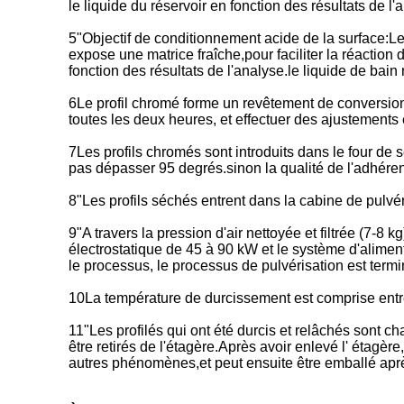
le liquide du réservoir en fonction des résultats de l
5"Objectif de conditionnement acide de la surface:Le t
expose une matrice fraîche,pour faciliter la réaction
fonction des résultats de l'analyse.le liquide de bain
6Le profil chromé forme un revêtement de conversion
toutes les deux heures, et effectuer des ajustements 
7Les profils chromés sont introduits dans le four de
pas dépasser 95 degrés.sinon la qualité de l'adhérenc
8"Les profils séchés entrent dans la cabine de pulvér
9"A travers la pression d'air nettoyée et filtrée (7-8 
électrostatique de 45 à 90 kW et le système d'alimen
le processus, le processus de pulvérisation est termi
10La température de durcissement est comprise entre
11"Les profilés qui ont été durcis et relâchés sont c
être retirés de l'étagère.Après avoir enlevé l' étagèr
autres phénomènes,et peut ensuite être emballé après