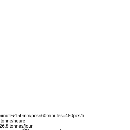
m/minute÷150mm/pcs×60minutes=480pcs/h
8 tonne/heure
26,8 tonnes/jour