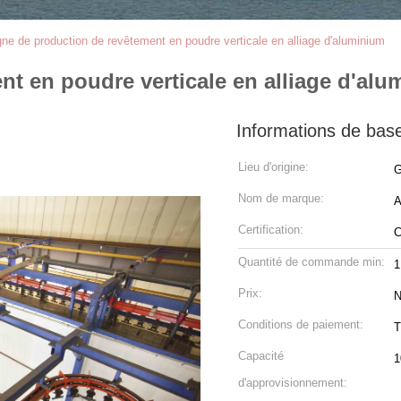
gne de production de revêtement en poudre verticale en alliage d'aluminium
nt en poudre verticale en alliage d'al
Informations de bas
Lieu d'origine:
G
Nom de marque:
Certification:
Quantité de commande min:
1
Prix:
N
Conditions de paiement:
T
Capacité
1
d'approvisionnement: