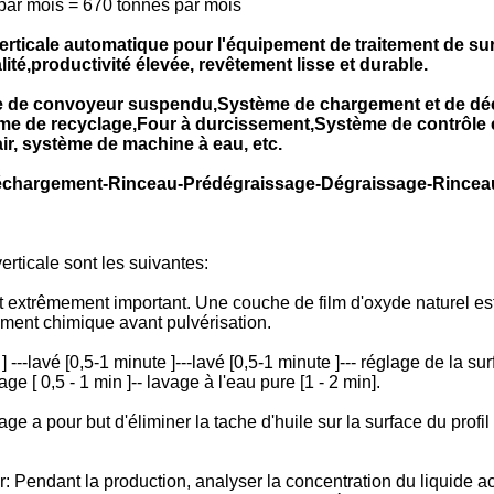
 par mois = 670 tonnes par mois
erticale automatique pour l'équipement de traitement de s
ité,productivité élevée, revêtement lisse et durable.
 de convoyeur suspendu,Système de chargement et de déc
 de recyclage,Four à durcissement,Système de contrôle é
, système de machine à eau, etc.
Déchargement-Rinceau-Prédégraissage-Dégraissage-Rincea
rticale sont les suivantes:
est extrêmement important. Une couche de film d'oxyde naturel est
itement chimique avant pulvérisation.
---lavé [0,5-1 minute ]---lavé [0,5-1 minute ]--- réglage de la sur
age [ 0,5 - 1 min ]-- lavage à l'eau pure [1 - 2 min].
 a pour but d'éliminer la tache d'huile sur la surface du profil e
Pendant la production, analyser la concentration du liquide acid