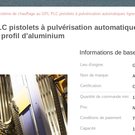
stème de chauffage au GPL PLC pistolets à pulvérisation automatiques ligne d
 pistolets à pulvérisation automatiqu
 profil d'aluminium
Informations de bas
Lieu d'origine:
G
Nom de marque:
Certification:
Quantité de commande min:
1
Prix:
N
Conditions de paiement:
T
Capacité
1