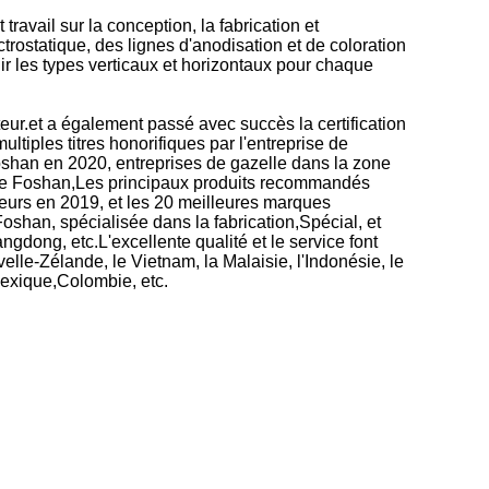
vail sur la conception, la fabrication et
trostatique, des lignes d'anodisation et de coloration
ir les types verticaux et horizontaux pour chaque
eur.et a également passé avec succès la certification
iples titres honorifiques par l'entreprise de
Foshan en 2020, entreprises de gazelle dans la zone
e de Foshan,Les principaux produits recommandés
sseurs en 2019, et les 20 meilleures marques
shan, spécialisée dans la fabrication,Spécial, et
gdong, etc.L'excellente qualité et le service font
lle-Zélande, le Vietnam, la Malaisie, l'Indonésie, le
 Mexique,Colombie, etc.