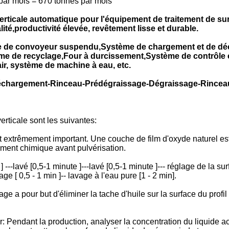
 par mois = 670 tonnes par mois
erticale automatique pour l'équipement de traitement de s
ité,productivité élevée, revêtement lisse et durable.
 de convoyeur suspendu,Système de chargement et de déc
 de recyclage,Four à durcissement,Système de contrôle é
, système de machine à eau, etc.
Déchargement-Rinceau-Prédégraissage-Dégraissage-Rincea
rticale sont les suivantes:
est extrêmement important. Une couche de film d'oxyde naturel est
itement chimique avant pulvérisation.
---lavé [0,5-1 minute ]---lavé [0,5-1 minute ]--- réglage de la sur
age [ 0,5 - 1 min ]-- lavage à l'eau pure [1 - 2 min].
 a pour but d'éliminer la tache d'huile sur la surface du profil e
Pendant la production, analyser la concentration du liquide acid