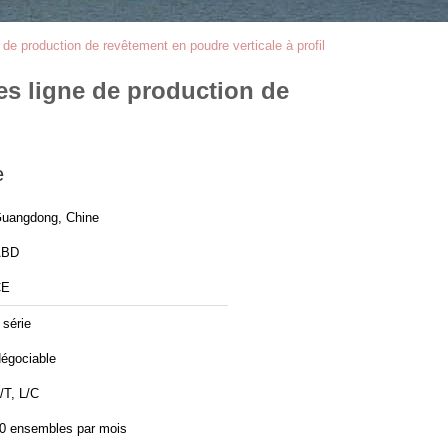
e production de revêtement en poudre verticale à profil
es ligne de production de
e
uangdong, Chine
ABD
CE
 série
égociable
/T, L/C
0 ensembles par mois