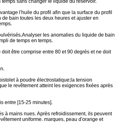
en temps sans changer le liquide du réservoir.
ntage l'huile du profil afin que la surface du profil
 de bain toutes les deux heures et ajuster en
temps.
pulvérisés.Analyser les anomalies du liquide de bain
rempli de temps en temps.
doit être comprise entre 80 et 90 degrés et ne doit
n.
pistolet à poudre électrostatique;la tension
ue le revêtement atteint les exigences fixées après
s entre [15-25 minutes].
lés à mains nues. Après refroidissement, ils peuvent
le revêtement uniforme. marques, peau d'orange et