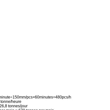
m/minute÷150mm/pcs×60minutes=480pcs/h
8 tonne/heure
26,8 tonnes/jour