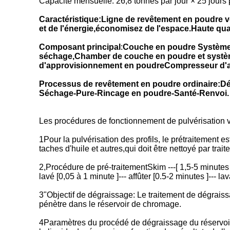
Capacité mensuelle: 26,8 tonnes par jour × 25 jours
Caractéristique:Ligne de revêtement en poudre v
et de l'énergie,économisez de l'espace.Haute qual
Composant principal
:
Couche en poudre Système
séchage,Chamber de couche en poudre et système
d'approvisionnement en poudreCompresseur d'air
Processus de revêtement en poudre ordinaire:
Séchage-Pure-Rincage en poudre-Santé-Renvoi.
Les procédures de fonctionnement de pulvérisation ve
1Pour la pulvérisation des profils, le prétraitement 
taches d'huile et autres,qui doit être nettoyé par tra
2,Procédure de pré-traitementSkim ---[ 1,5-5 minutes ] 
lavé [0,05 à 1 minute ]--- affûter [0.5-2 minutes ]--- lav
3"Objectif de dégraissage: Le traitement de dégraissage
pénètre dans le réservoir de chromage.
4Paramètres du procédé de dégraissage du réservoir: 