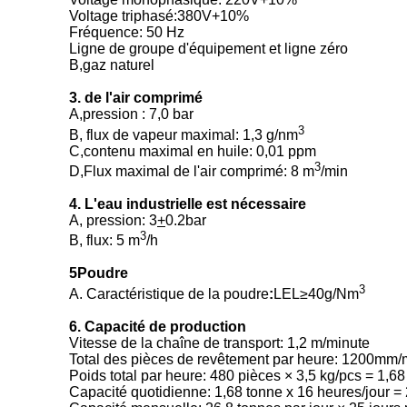
Voltage triphasé:380V+10%
Fréquence: 50 Hz
Ligne de groupe d'équipement et ligne zéro
B,gaz naturel
3. de l'air comprimé
A,pression : 7,0 bar
3
B, flux de vapeur maximal: 1,3 g/nm
C,contenu maximal en huile: 0,01 ppm
3
D,Flux maximal de l'air comprimé: 8 m
/min
4. L'eau industrielle est nécessaire
A, pression: 3
+
0.2bar
3
B, flux: 5 m
/h
5Poudre
3
A. Caractéristique de la poudre
:
LEL≥40g/Nm
6. Capacité de production
Vitesse de la chaîne de transport: 1,2 m/minute
Total des pièces de revêtement par heure: 1200m
Poids total par heure: 480 pièces × 3,5 kg/pcs = 1,6
Capacité quotidienne: 1,68 tonne x 16 heures/jour = 