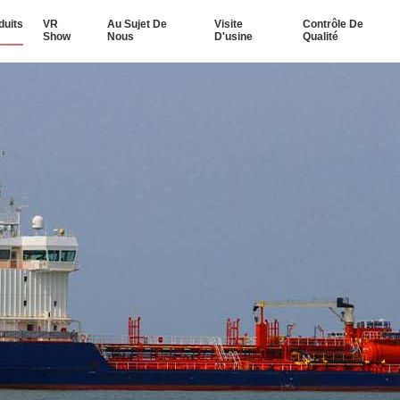
duits
VR
Au Sujet De
Visite
Contrôle De
Show
Nous
D'usine
Qualité