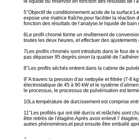
le liquide du réservoir en fonction des résultats de l
5"Objectif de conditionnement acide de la surface:Le t
expose une matrice fraîche,pour faciliter la réaction
fonction des résultats de l'analyse.le liquide de bain
6Le profil chromé forme un revêtement de conversion
toutes les deux heures, et effectuer des ajustements 
7Les profils chromés sont introduits dans le four de
pas dépasser 95 degrés.sinon la qualité de l'adhérenc
8"Les profils séchés entrent dans la cabine de pulvér
9"A travers la pression d'air nettoyée et filtrée (7-8 
électrostatique de 45 à 90 kW et le système d'alimen
le processus, le processus de pulvérisation est termi
10La température de durcissement est comprise entre
11"Les profilés qui ont été durcis et relâchés sont c
être retirés de l'étagère.Après avoir enlevé l' étagèr
autres phénomènes,et peut ensuite être emballé après