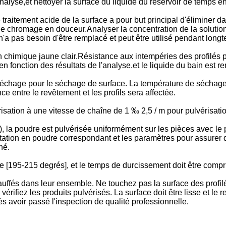
'analyse,et nettoyer la surface du liquide du réservoir de temps 
raitement acide de la surface a pour but principal d'éliminer dava
 de chromage en douceur.Analyser la concentration de la solution
 n'a pas besoin d'être remplacé et peut être utilisé pendant long
 chimique jaune clair.Résistance aux intempéries des profilés 
en fonction des résultats de l'analyse.et le liquide du bain est 
 séchage pour le séchage de surface. La température de séchage 
e entre le revêtement et les profils sera affectée.
isation à une vitesse de chaîne de 1 ‰ 2,5 / m pour pulvérisatio
kg), la poudre est pulvérisée uniformément sur les pièces avec le 
tation en poudre correspondant et les paramètres pour assurer q
né.
 [195-215 degrés], et le temps de durcissement doit être compri
hauffés dans leur ensemble. Ne touchez pas la surface des profi
e, vérifiez les produits pulvérisés. La surface doit être lisse et 
 avoir passé l'inspection de qualité professionnelle.