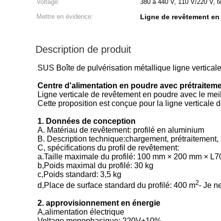
Voltage:
380 à 440 V, 110 V/220 V, te
Mettre en évidence:
Ligne de revêtement en 
Description de produit
SUS Boîte de pulvérisation métallique ligne vertical
Centre d'alimentation en poudre avec prétraiteme
Ligne verticale de revêtement en poudre avec le mei
Cette proposition est conçue pour la ligne verticale
1. Données de conception
A. Matériau de revêtement: profilé en aluminium
B. Description technique:chargement, prétraitement
C, spécifications du profil de revêtement:
a.Taille maximale du profilé: 100 mm × 200 mm × L
b,Poids maximal du profilé: 30 kg
c,Poids standard: 3,5 kg
2
d,Place de surface standard du profilé: 400 m
- Je n
2. approvisionnement en énergie
A,alimentation électrique
Voltage monophasique: 220V+10%