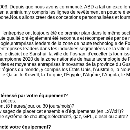
3. Depuis que nous avons commencé, ABD a fait un excellent tra
 en aluminium,y compris les lignes de revêtement en poudre élec
rbone.Nous allons créer des conceptions personnalisées et fourn
 l'entreprise ont toujours été de premier plan dans le même sect
 qualité ont également été reconnus et récompensés par de mult
nologie,entreprises leaders de la zone de haute technologie de 
entreprises leaders dans les industries segmentées de la vill
s le district de Sanshui, la ville de Foshan, d'excellents fourni
hampionne 2020 de la zone nationale de haute technologie de Fo
etites et moyennes entreprises innovantes de la province du Guan
égions du monde, y compris les États-Unis, l'Australie, la Nouve
 le Qatar, le Koweït, la Turquie, l'Égypte, l'Algérie, l'Angola, le
 intéressé par votre équipement?
 pièces.
nt (8 heures/jour, ou 30 jours/mois)?
envisagez de placer cet ensemble d'équipements (en LxWxH)?
 le système de chauffage:électricité, gaz, GPL, diesel ou autre?
cheté votre équipement?