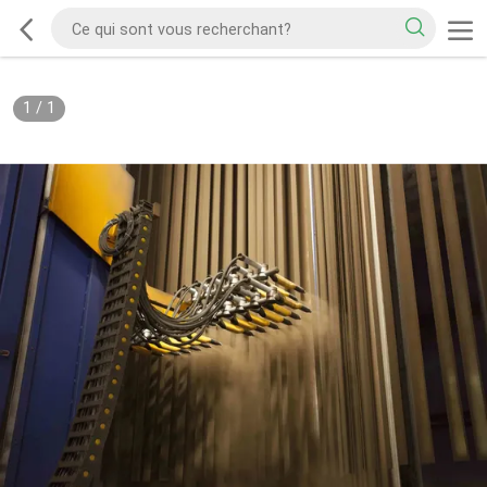
1
/
1