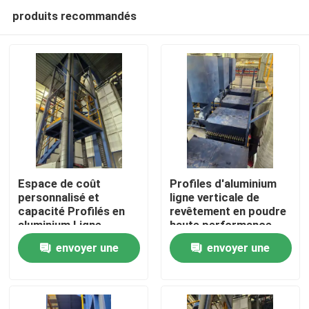
produits recommandés
Espace de coût
Profiles d'aluminium
personnalisé et
ligne verticale de
capacité Profilés en
revêtement en poudre
Maison
aluminium Ligne
haute performance
verticale de
envoyer une
envoyer une
revêtement en poudre
Produits
haute performance
demande
demande
VR Show