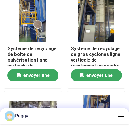
Au sujet de nous
Visite d'usine
Système de recyclage
Système de recyclage
Contrôle de qualité
de boîte de
de gros cyclones ligne
pulvérisation ligne
verticale de
verticale de
revêtement en poudre
Contactez-nous
revêtement en poudre
haute performance
envoyer une
envoyer une
haute performance
pour les profils en
pour les profils en
aluminium
demande
demande
aluminium
Demandez une citation
VR
Peggy
Ligne de revêtement verticale de poudre