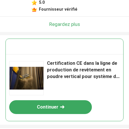
5.0
Laisser un message
Fournisseur vérifié
Nous vous rappellerons bientôt!
Regardez plus
Certification CE dans la ligne de
production de revêtement en
poudre vertical pour système de
chauffage au gaz
Continuer
SOUMETTRE