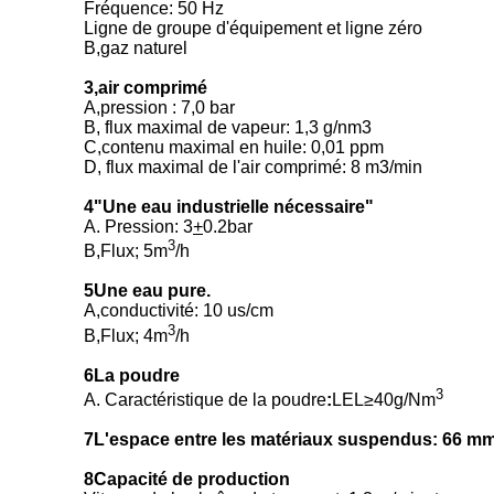
Fréquence: 50 Hz
Ligne de groupe d'équipement et ligne zéro
B,gaz naturel
3,air comprimé
A,pression : 7,0 bar
B, flux maximal de vapeur: 1,3 g/nm3
C,contenu maximal en huile: 0,01 ppm
D, flux maximal de l'air comprimé: 8 m3/min
4"Une eau industrielle nécessaire"
A. Pression: 3
+
0.2bar
3
B,Flux; 5m
/h
5Une eau pure.
A,conductivité: 10 us/cm
3
B,Flux; 4m
/h
6La poudre
3
A. Caractéristique de la poudre
:
LEL≥40g/Nm
7L'espace entre les matériaux suspendus: 66 m
8Capacité de production