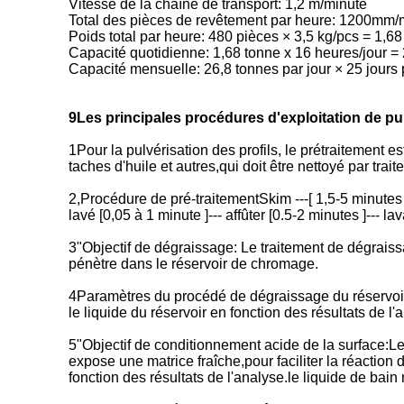
Vitesse de la chaîne de transport: 1,2 m/minute
Total des pièces de revêtement par heure: 1200m
Poids total par heure: 480 pièces × 3,5 kg/pcs = 1,6
Capacité quotidienne: 1,68 tonne x 16 heures/jour = 
Capacité mensuelle: 26,8 tonnes par jour × 25 jours
9Les principales procédures d'exploitation de pul
1Pour la pulvérisation des profils, le prétraitement 
taches d'huile et autres,qui doit être nettoyé par tra
2,Procédure de pré-traitementSkim ---[ 1,5-5 minutes ] 
lavé [0,05 à 1 minute ]--- affûter [0.5-2 minutes ]--- lav
3"Objectif de dégraissage: Le traitement de dégraissage
pénètre dans le réservoir de chromage.
4Paramètres du procédé de dégraissage du réservoir: 
le liquide du réservoir en fonction des résultats de l
5"Objectif de conditionnement acide de la surface:Le t
expose une matrice fraîche,pour faciliter la réaction
fonction des résultats de l'analyse.le liquide de bain