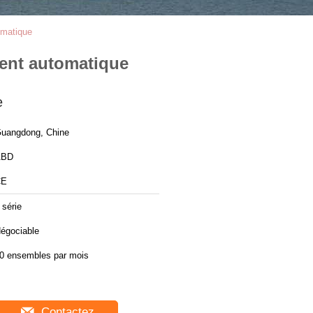
omatique
ment automatique
e
uangdong, Chine
ABD
CE
 série
égociable
0 ensembles par mois
Contactez