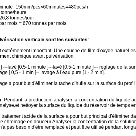
m/minute÷150mm/pcs×60minutes=480pcs/h
8 tonne/heure
26,8 tonnes/jour
 par mois = 670 tonnes par mois
vérisation verticale sont les suivantes:
est extrêmement important. Une couche de film d'oxyde naturel est
itement chimique avant pulvérisation.
---lavé [0,5-1 minute ]---lavé [0,5-1 minute ]--- réglage de la sur
age [ 0,5 - 1 min ]-- lavage à l'eau pure [1 - 2 min].
 a pour but d'éliminer la tache d'huile sur la surface du profil e
Pendant la production, analyser la concentration du liquide acid
'analyse,et nettoyer la surface du liquide du réservoir de temps 
raitement acide de la surface a pour but principal d'éliminer dava
 de chromage en douceur.Analyser la concentration de la solution
 n'a pas besoin d'être remplacé et peut être utilisé pendant long