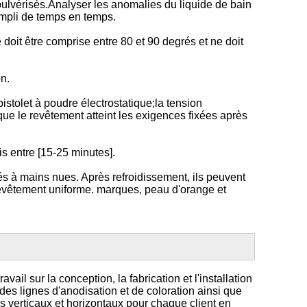
pulvérisés.Analyser les anomalies du liquide de bain
rempli de temps en temps.
doit être comprise entre 80 et 90 degrés et ne doit
n.
pistolet à poudre électrostatique;la tension
ue le revêtement atteint les exigences fixées après
s entre [15-25 minutes].
lés à mains nues. Après refroidissement, ils peuvent
le revêtement uniforme. marques, peau d'orange et
 sur la conception, la fabrication et l'installation
es lignes d'anodisation et de coloration ainsi que
s verticaux et horizontaux pour chaque client en