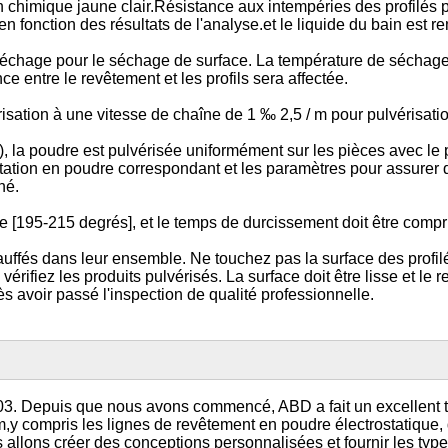
 chimique jaune clair.Résistance aux intempéries des profilés 
en fonction des résultats de l'analyse.et le liquide du bain est 
 séchage pour le séchage de surface. La température de séchage 
e entre le revêtement et les profils sera affectée.
isation à une vitesse de chaîne de 1 ‰ 2,5 / m pour pulvérisatio
kg), la poudre est pulvérisée uniformément sur les pièces avec le 
tation en poudre correspondant et les paramètres pour assurer q
né.
 [195-215 degrés], et le temps de durcissement doit être compri
hauffés dans leur ensemble. Ne touchez pas la surface des profi
e, vérifiez les produits pulvérisés. La surface doit être lisse et 
 avoir passé l'inspection de qualité professionnelle.
Depuis que nous avons commencé, ABD a fait un excellent travail
y compris les lignes de revêtement en poudre électrostatique, d
 allons créer des conceptions personnalisées et fournir les type