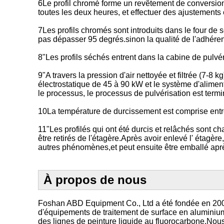
6Le profil chromé forme un revêtement de conversion
toutes les deux heures, et effectuer des ajustements 
7Les profils chromés sont introduits dans le four de
pas dépasser 95 degrés.sinon la qualité de l'adhérenc
8"Les profils séchés entrent dans la cabine de pulvér
9"A travers la pression d'air nettoyée et filtrée (7-8 
électrostatique de 45 à 90 kW et le système d'alimen
le processus, le processus de pulvérisation est termi
10La température de durcissement est comprise entre
11"Les profilés qui ont été durcis et relâchés sont c
être retirés de l'étagère.Après avoir enlevé l' étagèr
autres phénomènes,et peut ensuite être emballé après
À propos de nous
Foshan ABD Equipment Co., Ltd a été fondée en 2003. 
d'équipements de traitement de surface en aluminium,
des lignes de peinture liquide au fluorocarbone.Nous