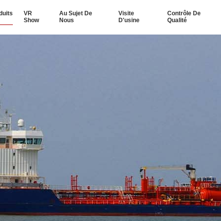
duits
VR
Au Sujet De
Visite
Contrôle De
Show
Nous
D'usine
Qualité