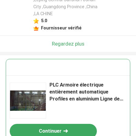
City ,Guangdong Province ,China
,LA CHINE
Laisser un message
5.0
Nous vous rappellerons bientôt!
Fournisseur vérifié
Regardez plus
PLC Armoire électrique
entièrement automatique
Profiles en aluminium Ligne de
revêtement en poudre
électrostatique verticale
SOUMETTRE
Continuer