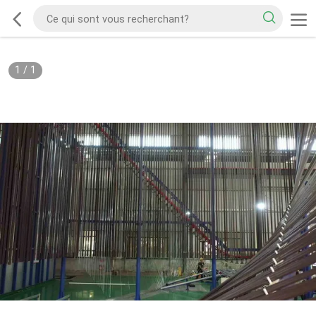
1
/
1