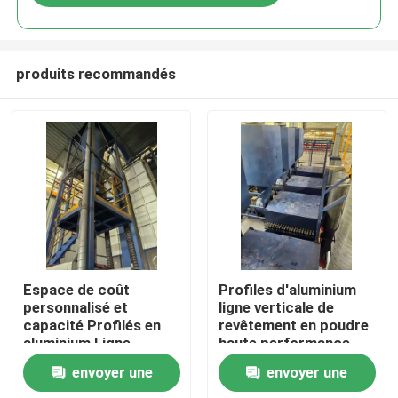
produits recommandés
Maison
Espace de coût
Profiles d'aluminium
personnalisé et
ligne verticale de
capacité Profilés en
revêtement en poudre
Produits
aluminium Ligne
haute performance
verticale de
envoyer une
envoyer une
revêtement en poudre
VR Show
haute performance