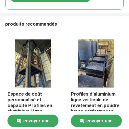
produits recommandés
Maison
Espace de coût
Profiles d'aluminium
personnalisé et
ligne verticale de
capacité Profilés en
revêtement en poudre
Produits
aluminium Ligne
haute performance
verticale de
envoyer une
envoyer une
revêtement en poudre
VR Show
haute performance