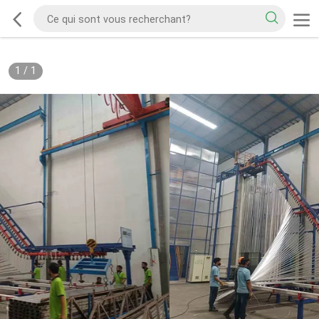
1
/
1