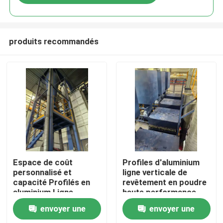
produits recommandés
Maison
Espace de coût
Profiles d'aluminium
personnalisé et
ligne verticale de
capacité Profilés en
revêtement en poudre
Produits
aluminium Ligne
haute performance
verticale de
envoyer une
envoyer une
revêtement en poudre
VR Show
haute performance