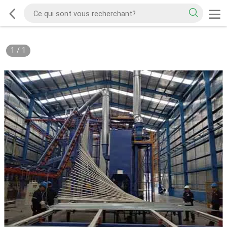
1
/
1