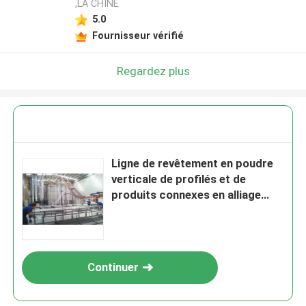
,LA CHINE
5.0
Laisser un message
Fournisseur vérifié
Nous vous rappellerons bientôt!
Regardez plus
Ligne de revêtement en poudre
verticale de profilés et de
produits connexes en alliage
d'aluminium de substrat
métallique
Continuer
SOUMETTRE