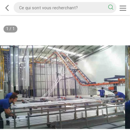
1
/
1