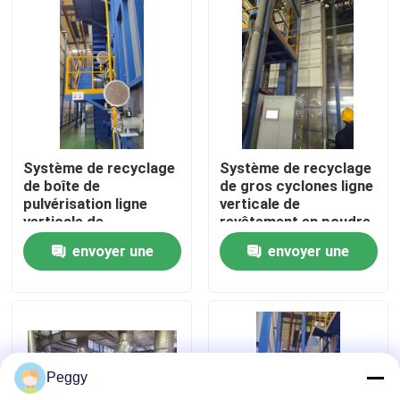
Au sujet de nous
Visite d'usine
Contrôle de qualité
Système de recyclage
Système de recyclage
de boîte de
de gros cyclones ligne
pulvérisation ligne
verticale de
Contactez-nous
verticale de
revêtement en poudre
revêtement en poudre
haute performance
envoyer une
envoyer une
haute performance
pour les profils en
pour les profils en
aluminium
Demandez une citation
demande
demande
aluminium
VR
Peggy
Ligne de revêtement verticale de poudre