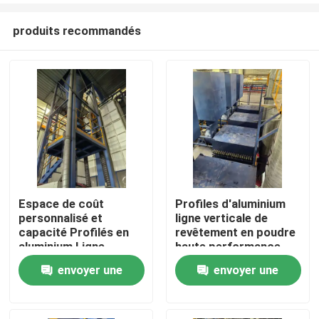
produits recommandés
Espace de coût
Profiles d'aluminium
personnalisé et
ligne verticale de
Maison
capacité Profilés en
revêtement en poudre
aluminium Ligne
haute performance
verticale de
envoyer une
envoyer une
Produits
revêtement en poudre
haute performance
demande
demande
VR Show