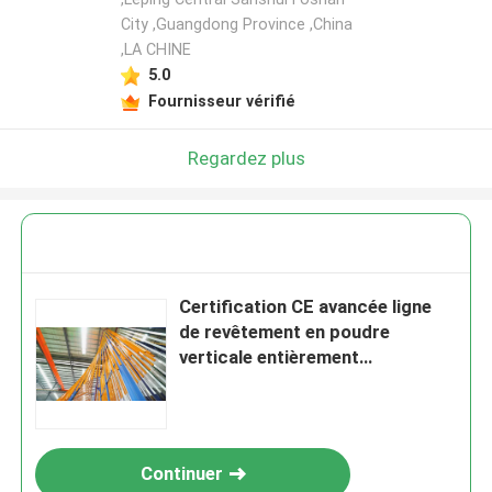
City ,Guangdong Province ,China
,LA CHINE
Laisser un message
5.0
Nous vous rappellerons bientôt!
Fournisseur vérifié
Regardez plus
Certification CE avancée ligne
de revêtement en poudre
verticale entièrement
automatique
SOUMETTRE
Continuer