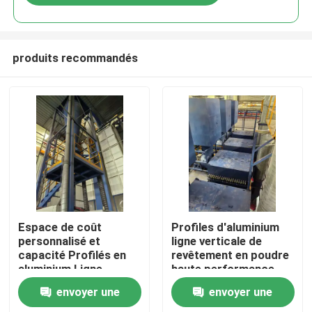
produits recommandés
Maison
Espace de coût
Profiles d'aluminium
personnalisé et
ligne verticale de
capacité Profilés en
revêtement en poudre
Produits
aluminium Ligne
haute performance
verticale de
envoyer une
envoyer une
revêtement en poudre
VR Show
haute performance