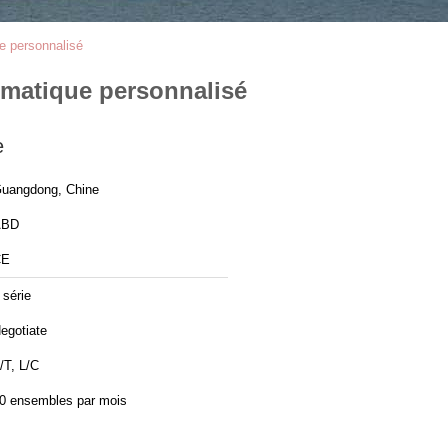
e personnalisé
omatique personnalisé
e
uangdong, Chine
ABD
CE
 série
egotiate
/T, L/C
0 ensembles par mois