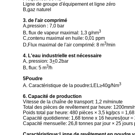
Ligne de groupe d'équipement et ligne zéro
B,gaz naturel
3. de l'air comprimé
A,pression : 7,0 bar
3
B, flux de vapeur maximal: 1,3 g/nm
C,contenu maximal en huile: 0,01 ppm
3
D,Flux maximal de l'air comprimé: 8 m
/min
4. L'eau industrielle est nécessaire
A, pression: 3
+
0.2bar
3
B, flux: 5 m
/h
5Poudre
3
A. Caractéristique de la poudre
:
LEL≥40g/Nm
6. Capacité de production
Vitesse de la chaîne de transport: 1,2 m/minute
Total des pièces de revêtement par heure: 1200m
Poids total par heure: 480 pièces × 3,5 kg/pcs = 1,6
Capacité quotidienne: 1,68 tonne x 16 heures/jour = 
Capacité mensuelle: 26,8 tonnes par jour × 25 jours
Caractéristique:Ligne de revêtement en poudre v