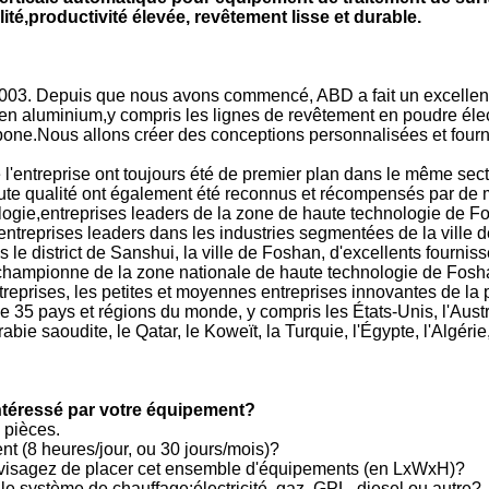
té,productivité élevée, revêtement lisse et durable.
3. Depuis que nous avons commencé, ABD a fait un excellent tra
 en aluminium,y compris les lignes de revêtement en poudre élec
rbone.Nous allons créer des conceptions personnalisées et fourn
 l'entreprise ont toujours été de premier plan dans le même sect
 qualité ont également été reconnus et récompensés par de mult
nologie,entreprises leaders de la zone de haute technologie de 
entreprises leaders dans les industries segmentées de la vill
s le district de Sanshui, la ville de Foshan, d'excellents fourni
championne de la zone nationale de haute technologie de Fosha
treprises, les petites et moyennes entreprises innovantes de la 
 35 pays et régions du monde, y compris les États-Unis, l'Austra
rabie saoudite, le Qatar, le Koweït, la Turquie, l'Égypte, l'Algér
 intéressé par votre équipement?
 pièces.
nt (8 heures/jour, ou 30 jours/mois)?
envisagez de placer cet ensemble d'équipements (en LxWxH)?
 le système de chauffage:électricité, gaz, GPL, diesel ou autre?