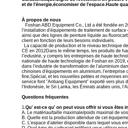
et de l'énergie,économiser de l'espace.Haute quali
À propos de nous
Foshan ABD Equipment Co., Ltd a été fondée en 200
l'installation d'équipements de traitement de surface
ainsi que des lignes de peinture liquide au fluoroca
client en fonction de leurs besoins individuels.
La capacité de production et le niveau technique de
CE en 2012Dans le même temps, les produits de haute
l'industrie, y compris les entreprises de haute tech
nationale de haute technologie de Foshan en 2019, 
dans l'industrie de transformation de l'aluminium dan
chinoises d'équipements en aluminium, l'entreprise 
fine,Spécial, et les nouvelles petites et moyennes en
service font "Anbang Equipment" exporté vers plus de
l'Indonésie, le Sri Lanka, les Émirats arabes unis, l'A
Questions fréquentes
1.
Qu' est-ce qu' on peut vous offrir si vous êtes
A. Le matériau/taille maximale/poids maximal de vos
B. Quelle est la production attendue de cet équipeme
C. L'espace d'atelier disponible dans lequel vous 
D. Quel type de carburant préférez-vous utiliser pour