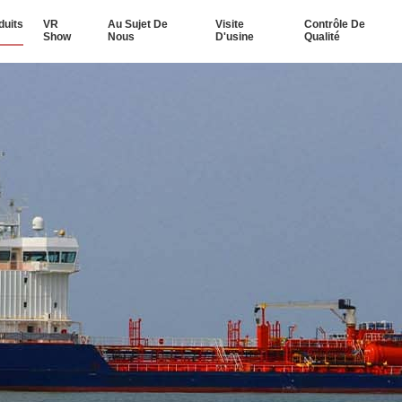
duits
VR
Au Sujet De
Visite
Contrôle De
Show
Nous
D'usine
Qualité