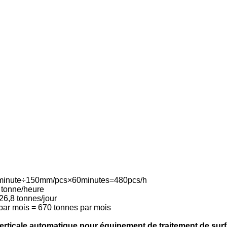
m/minute÷150mm/pcs×60minutes=480pcs/h
8 tonne/heure
26,8 tonnes/jour
 par mois = 670 tonnes par mois
erticale automatique pour équipement de traitement de sur