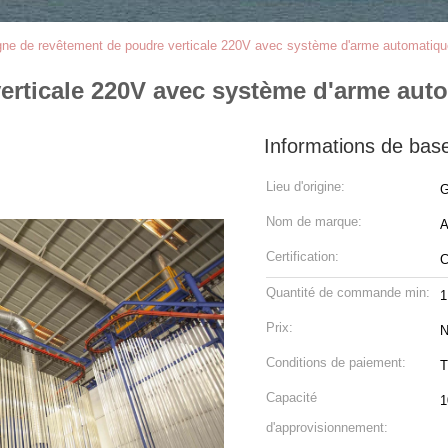
gne de revêtement de poudre verticale 220V avec système d'arme automatiqu
erticale 220V avec système d'arme aut
Informations de bas
Lieu d'origine:
G
Nom de marque:
Certification:
Quantité de commande min:
1
Prix:
N
Conditions de paiement:
T
Capacité
1
d'approvisionnement: