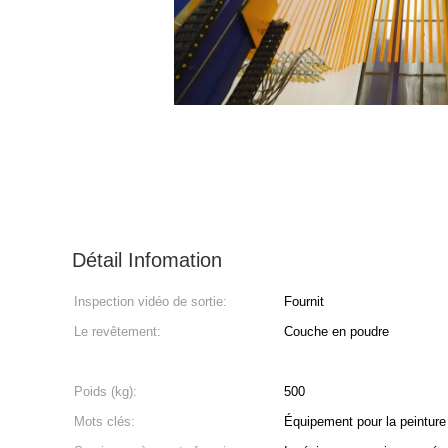
Détail Infomation
Inspection vidéo de sortie:
Fournit
Le revêtement:
Couche en poudre
Poids (kg):
500
Mots clés:
Équipement pour la peinture 