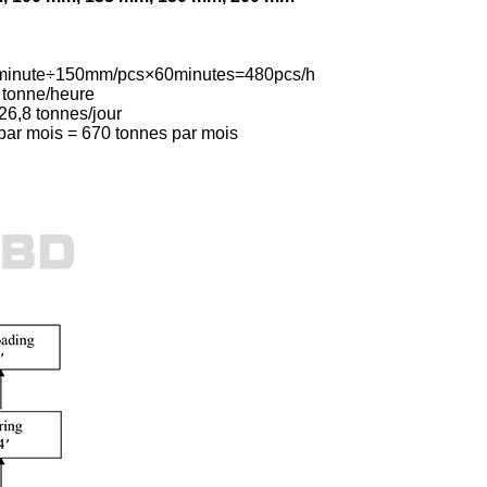
m/minute÷150mm/pcs×60minutes=480pcs/h
8 tonne/heure
26,8 tonnes/jour
 par mois = 670 tonnes par mois