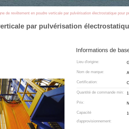
gne de revêtement en poudre verticale par pulvérisation électrostatique pour pr
ticale par pulvérisation électrostatiqu
Informations de bas
Lieu d'origine:
G
Nom de marque:
Certification:
Quantité de commande min:
1
Prix:
N
Capacité
1
d'approvisionnement: