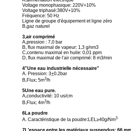
Voltage monophasique: 220V+10%
Voltage triphasé:380V+10%
Fréquence: 50 Hz
Ligne de groupe d'équipement et ligne zéro
B,gaz naturel
3,air comprimé
A,pression : 7,0 bar
B, flux maximal de vapeur: 1,3 g/nm3
C,contenu maximal en huile: 0,01 ppm
D, flux maximal de l'air comprimé: 8 m3/min
4"Une eau industrielle nécessaire"
A. Pression: 3
+
0.2bar
3
B,Flux; 5m
/h
5Une eau pure.
A,conductivité: 10 us/cm
3
B,Flux; 4m
/h
6La poudre
3
A. Caractéristique de la poudre
:
LEL≥40g/Nm
7L'espace entre les matériaux suspendus: 66 m