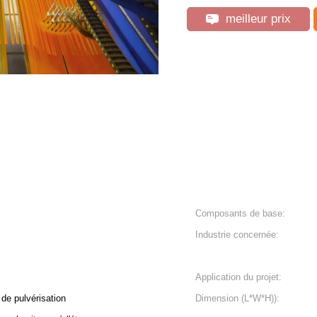
meilleur prix
Composants de base:
Industrie concernée:
Application du projet:
de pulvérisation
Dimension (L*W*H)):