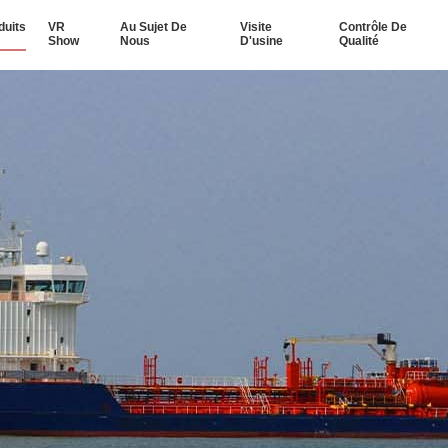
duits
VR
Au Sujet De
Visite
Contrôle De
Show
Nous
D'usine
Qualité