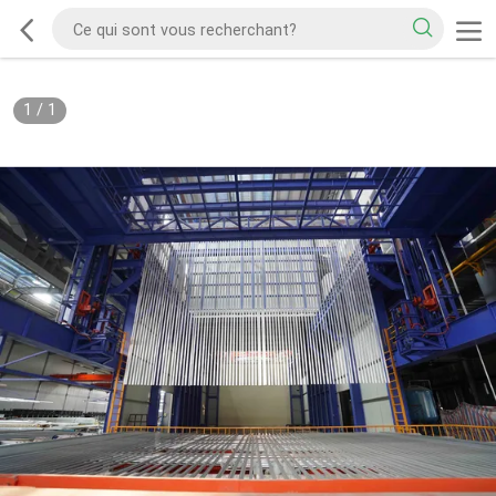
1
/
1