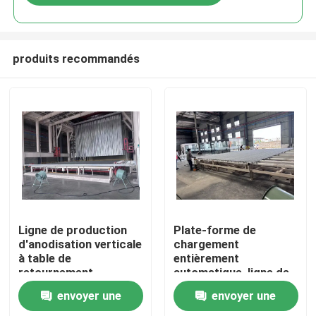
produits recommandés
Maison
Ligne de production
Plate-forme de
d'anodisation verticale
chargement
à table de
entièrement
Produits
retournement
automatique, ligne de
entièrement
production
envoyer une
envoyer une
automatique pour les
d'anodisation verticale
VR Show
profilés en aluminium
pour profilés en