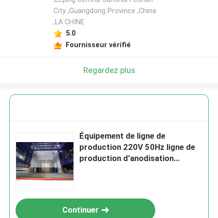
City ,Guangdong Province ,China
,LA CHINE
Laisser un message
5.0
Nous vous rappellerons bientôt!
Fournisseur vérifié
Regardez plus
Équipement de ligne de
production 220V 50Hz ligne de
production d'anodisation
verticale personnalisée
SOUMETTRE
Continuer