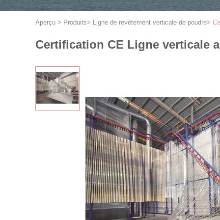
Aperçu
>
Produits
>
Ligne de revêtement verticale de poudre
>
Ce
Certification CE Ligne verticale