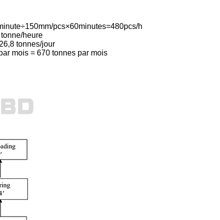
m/minute÷150mm/pcs×60minutes=480pcs/h
8 tonne/heure
26,8 tonnes/jour
 par mois = 670 tonnes par mois