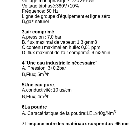
Voltage monophasique: 220V+10%
Voltage triphasé:380V+10%
Fréquence: 50 Hz
Ligne de groupe d'équipement et ligne zéro
B,gaz naturel
3,air comprimé
A,pression : 7,0 bar
B, flux maximal de vapeur: 1,3 g/nm3
C,contenu maximal en huile: 0,01 ppm
D, flux maximal de l'air comprimé: 8 m3/min
4"Une eau industrielle nécessaire"
A. Pression: 3
+
0.2bar
3
B,Flux; 5m
/h
5Une eau pure.
A,conductivité: 10 us/cm
3
B,Flux; 4m
/h
6La poudre
3
A. Caractéristique de la poudre
:
LEL≥40g/Nm
7L'espace entre les matériaux suspendus: 66 m