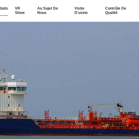
duits
VR
Au Sujet De
Visite
Contrôle De
Show
Nous
D'usine
Qualité