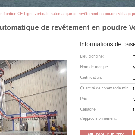
rtification CE Ligne verticale automatique de revêtement en poudre Voltage p
 automatique de revêtement en poudre V
Informations de bas
Lieu d'origine:
G
Nom de marque:
Certification:
Quantité de commande min:
1
Prix:
N
Capacité
1
d'approvisionnement:
meilleur prix