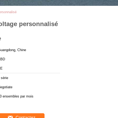
ersonnalisé
oltage personnalisé
e
uangdong, Chine
ABD
CE
 série
egotiate
0 ensembles par mois
Contactez