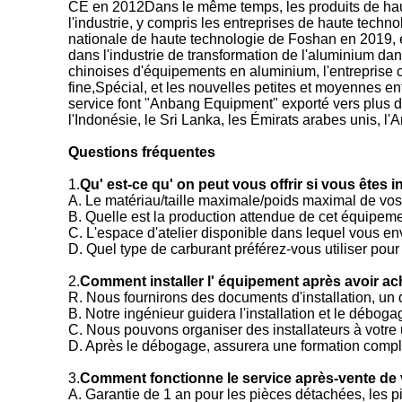
CE en 2012Dans le même temps, les produits de haute
l'industrie, y compris les entreprises de haute tech
nationale de haute technologie de Foshan en 2019, 
dans l'industrie de transformation de l'aluminium dan
chinoises d'équipements en aluminium, l'entreprise 
fine,Spécial, et les nouvelles petites et moyennes en
service font "Anbang Equipment" exporté vers plus de
l'Indonésie, le Sri Lanka, les Émirats arabes unis, l'A
Questions fréquentes
1.
Qu' est-ce qu' on peut vous offrir si vous êtes
A. Le matériau/taille maximale/poids maximal de vos
B. Quelle est la production attendue de cet équipeme
C. L'espace d'atelier disponible dans lequel vous 
D. Quel type de carburant préférez-vous utiliser pour
2.
Comment installer l' équipement après avoir a
R. Nous fournirons des documents d'installation, un d
B. Notre ingénieur guidera l'installation et le débog
C. Nous pouvons organiser des installateurs à votre u
D. Après le débogage, assurera une formation complèt
3.
Comment fonctionne le service après-vente de 
A. Garantie de 1 an pour les pièces détachées, les p