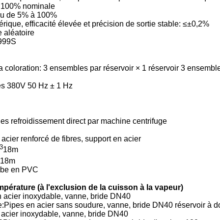
 à 100% nominale
tinu de 5% à 100%
ue, efficacité élevée et précision de sortie stable: ≤±0,2%
 aléatoire
¢999S
 la coloration: 3 ensembles par réservoir × 1 réservoir 3 ensembl
ses 380V 50 Hz ± 1 Hz
ies refroidissement direct par machine centrifuge
ier renforcé de fibres, support en acier
3
18m
18m
:tube en PVC
mpérature (à l'exclusion de la cuisson à la vapeur)
n acier inoxydable, vanne, bride DN40
ne:Pipes en acier sans soudure, vanne, bride DN40 réservoir à 
 acier inoxydable, vanne, bride DN40