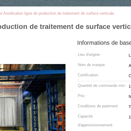
r Anodisation ligne de production de traitement de surface verticale
duction de traitement de surface vertic
Informations de bas
Lieu d'origine:
L
Nom de marque:
Certification:
Quantité de commande min:
1
Prix:
N
Conditions de paiement:
T
Capacité
1
d'approvisionnement: