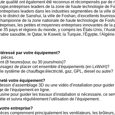
 qualité ont également été reconnus et récompensés par de mult
nologie,entreprises leaders de la zone de haute technologie de 
entreprises leaders dans les industries segmentées de la vill
s le district de Sanshui, la ville de Foshan, d'excellents fourni
championne de la zone nationale de haute technologie de Fosha
treprises, les petites et moyennes entreprises innovantes de la 
 35 pays et régions du monde, y compris les États-Unis, l'Austra
rabie saoudite, le Qatar, le Koweït, la Turquie, l'Égypte, l'Algér
 intéressé par votre équipement?
 pièces.
nt (8 heures/jour, ou 30 jours/mois)?
envisagez de placer cet ensemble d'équipements (en LxWxH)?
 le système de chauffage:électricité, gaz, GPL, diesel ou autre?
cheté votre équipement?
essin d'assemblage 3D ou une vidéo d'installation pour guider le
age de l'équipement en ligne.
sine pour guider les travaux d'installation si nécessaire, ce ser
e et suivra régulièrement l'utilisation de l'équipement.
votre entreprise?
ièces comprennent principalement les ventilateurs, les brûleurs