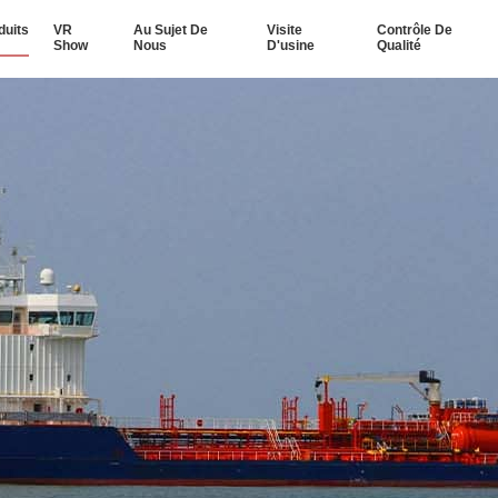
duits
VR
Au Sujet De
Visite
Contrôle De
Show
Nous
D'usine
Qualité