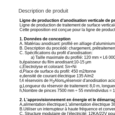
Description de produit
Ligne de production d'anodisation verticale de p
Ligne de production de traitement de surface verticale
Cette proposition est conçue pour la ligne de product
1. Données de conception
A. Matériau anodisant: profilé en alliage d'aluminium
B. Description du procédé: chargement, prétraitement,
C. Spécifications du profil d'anodisation:
a) Taille maximale du profilé: 120 mm × L6 
b,épaisseur du film anodisant:10-15 μm
c,Électrolyse et colorant: Sn+Ni
d,Place de surface du profil: 450 m2/tonne
e
,
densité de courant électrique 135 A/m2
f,4 réservoirs de H
Alors
réservoir d'anodisation aci
2
4
g,Longueur du réservoir de traitement: 8,0 m, longueu
h,Nombre de pinces 7500 mm ÷ 55 mm/individus = 1
2. L'approvisionnement en énergie et le démarra
A,alimentation électrique:
L'alimentation électrique 
B.Utiliser un interrupteur à haute fréquence et conver
C. Structure modulaire de l'électricité: 12KA/22V 