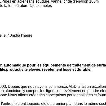
80Pipes en acier sans soudure, vanne, bride d'environ 180m
 de la température: 5 ensembles
uelle: 40m3
/
à l'heure
on automatique pour les équipements de traitement de surf
té,productivité élevée, revêtement lisse et durable.
3. Depuis que nous avons commencé, ABD a fait un excellent tra
 en aluminium,y compris les lignes de revêtement en poudre élec
rbone.Nous allons créer des conceptions personnalisées et fourn
 l'entreprise ont toujours été de premier plan dans le même sect