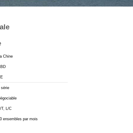
ale
e
a Chine
ABD
CE
 série
égociable
/T, L/C
0 ensembles par mois