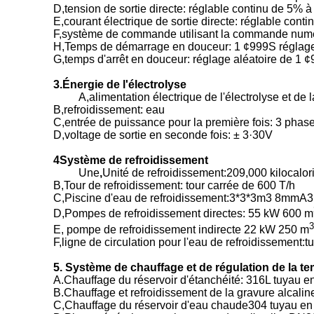
D,tension de sortie directe: réglable continu de 5%
E,courant électrique de sortie directe: réglable con
F,système de commande utilisant la commande numériq
H,Temps de démarrage en douceur: 1 ¢999S réglage
G,temps d'arrêt en douceur: réglage aléatoire de 1 
3.
Énergie de l'électrolyse
A,alimentation électrique de l'électrolyse et de
B,refroidissement: eau
C,entrée de puissance pour la première fois: 3 pha
D,voltage de sortie en seconde fois: ± 3·30V
4Système de refroidissement
Une
,
Unité de refroidissement:209,000 kilocalor
B,Tour de refroidissement: tour carrée de 600 T/h
C,Piscine d'eau de refroidissement:3*3*3m3 8mmA3 ac
D,Pompes de refroidissement directes: 55 kW 600 m
3
E, pompe de refroidissement indirecte 22 kW 250 m
F,ligne de circulation pour l'eau de refroidissement
5. Système de chauffage et de régulation de la te
A.Chauffage du réservoir d'étanchéité: 316L tuyau e
B.Chauffage et refroidissement de la gravure alcali
C,Chauffage du réservoir d'eau chaude304 tuyau en