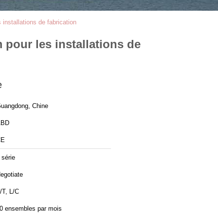
installations de fabrication
 pour les installations de
e
uangdong, Chine
ABD
CE
 série
egotiate
/T, L/C
0 ensembles par mois