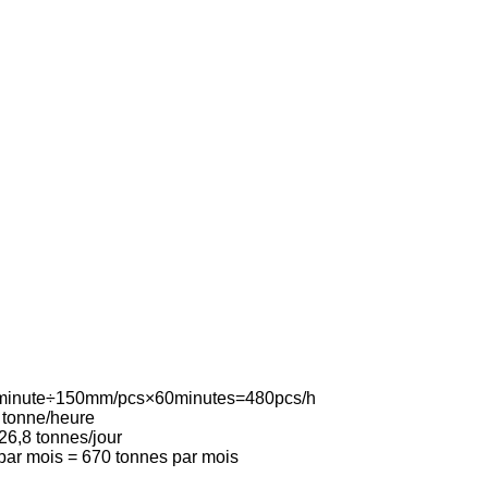
m/minute÷150mm/pcs×60minutes=480pcs/h
8 tonne/heure
26,8 tonnes/jour
 par mois = 670 tonnes par mois