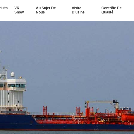
duits
VR
Au Sujet De
Visite
Contrôle De
Show
Nous
D'usine
Qualité