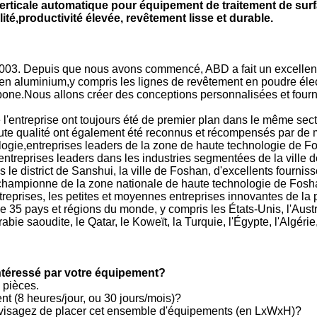
erticale automatique pour équipement de traitement de sur
té,productivité élevée, revêtement lisse et durable.
3. Depuis que nous avons commencé, ABD a fait un excellent tra
 en aluminium,y compris les lignes de revêtement en poudre élec
rbone.Nous allons créer des conceptions personnalisées et fourn
 l'entreprise ont toujours été de premier plan dans le même sect
 qualité ont également été reconnus et récompensés par de mult
nologie,entreprises leaders de la zone de haute technologie de 
entreprises leaders dans les industries segmentées de la vill
s le district de Sanshui, la ville de Foshan, d'excellents fourni
championne de la zone nationale de haute technologie de Fosha
treprises, les petites et moyennes entreprises innovantes de la 
 35 pays et régions du monde, y compris les États-Unis, l'Austra
rabie saoudite, le Qatar, le Koweït, la Turquie, l'Égypte, l'Algér
 intéressé par votre équipement?
 pièces.
nt (8 heures/jour, ou 30 jours/mois)?
envisagez de placer cet ensemble d'équipements (en LxWxH)?