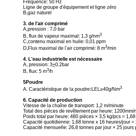
Fréquence: 50 Hz
Ligne de groupe d'équipement et ligne zéro
B,gaz naturel
3. de l'air comprimé
A,pression : 7,0 bar
3
B, flux de vapeur maximal: 1,3 g/nm
C,contenu maximal en huile: 0,01 ppm
3
D,Flux maximal de l'air comprimé: 8 m
/min
4. L'eau industrielle est nécessaire
A, pression: 3
+
0.2bar
3
B, flux: 5 m
/h
5Poudre
3
A. Caractéristique de la poudre
:
LEL≥40g/Nm
6. Capacité de production
Vitesse de la chaîne de transport: 1,2 m/minute
Total des pièces de revêtement par heure: 1200m
Poids total par heure: 480 pièces × 3,5 kg/pcs = 1,6
Capacité quotidienne: 1,68 tonne x 16 heures/jour = 
Capacité mensuelle: 26,8 tonnes par jour × 25 jours