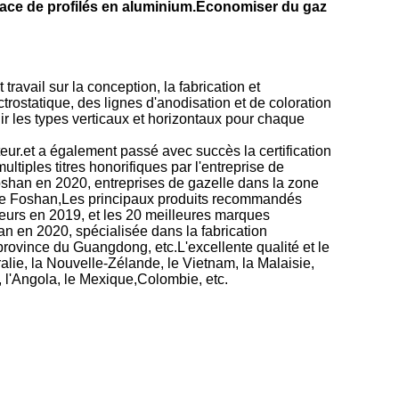
face de profilés en aluminium.Économiser du gaz
vail sur la conception, la fabrication et
trostatique, des lignes d'anodisation et de coloration
ir les types verticaux et horizontaux pour chaque
eur.et a également passé avec succès la certification
iples titres honorifiques par l'entreprise de
Foshan en 2020, entreprises de gazelle dans la zone
e de Foshan,Les principaux produits recommandés
sseurs en 2019, et les 20 meilleures marques
n en 2020, spécialisée dans la fabrication
province du Guangdong, etc.L'excellente qualité et le
lie, la Nouvelle-Zélande, le Vietnam, la Malaisie,
ie, l'Angola, le Mexique,Colombie, etc.