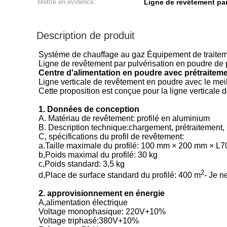
Mettre en évidence:
Ligne de revêtement par
Description de produit
Système de chauffage au gaz Équipement de traiteme
Ligne de revêtement par pulvérisation en poudre de p
Centre d'alimentation en poudre avec prétraiteme
Ligne verticale de revêtement en poudre avec le mei
Cette proposition est conçue pour la ligne verticale
1. Données de conception
A. Matériau de revêtement: profilé en aluminium
B. Description technique:chargement, prétraitement
C, spécifications du profil de revêtement:
a.Taille maximale du profilé: 100 mm × 200 mm × L
b,Poids maximal du profilé: 30 kg
c,Poids standard: 3,5 kg
2
d,Place de surface standard du profilé: 400 m
- Je n
2. approvisionnement en énergie
A,alimentation électrique
Voltage monophasique: 220V+10%
Voltage triphasé:380V+10%