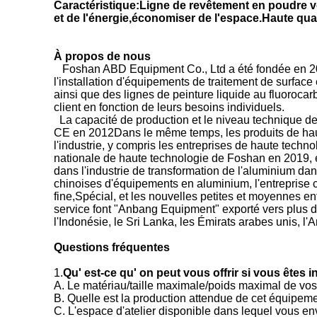
Caractéristique:Ligne de revêtement en poudre v
et de l'énergie,économiser de l'espace.Haute quali
À propos de nous
Foshan ABD Equipment Co., Ltd a été fondée en 200
l'installation d'équipements de traitement de surface
ainsi que des lignes de peinture liquide au fluoroca
client en fonction de leurs besoins individuels.
La capacité de production et le niveau technique de
CE en 2012Dans le même temps, les produits de haute
l'industrie, y compris les entreprises de haute tech
nationale de haute technologie de Foshan en 2019, 
dans l'industrie de transformation de l'aluminium dan
chinoises d'équipements en aluminium, l'entreprise 
fine,Spécial, et les nouvelles petites et moyennes en
service font "Anbang Equipment" exporté vers plus de
l'Indonésie, le Sri Lanka, les Émirats arabes unis, l'A
Questions fréquentes
1.
Qu' est-ce qu' on peut vous offrir si vous êtes
A. Le matériau/taille maximale/poids maximal de vos
B. Quelle est la production attendue de cet équipeme
C. L'espace d'atelier disponible dans lequel vous 