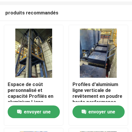
produits recommandés
Espace de coût
Profiles d'aluminium
personnalisé et
ligne verticale de
Maison
capacité Profilés en
revêtement en poudre
aluminium Ligne
haute performance
verticale de
envoyer une
envoyer une
Produits
revêtement en poudre
haute performance
demande
demande
VR Show