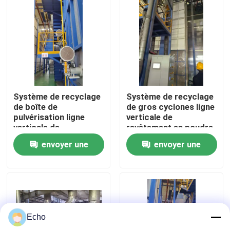
Au sujet de nous
Visite d'usine
Contrôle de qualité
Système de recyclage
Système de recyclage
de boîte de
de gros cyclones ligne
pulvérisation ligne
verticale de
Contactez-nous
verticale de
revêtement en poudre
revêtement en poudre
haute performance
envoyer une
envoyer une
haute performance
pour les profils en
pour les profils en
aluminium
Demandez une citation
demande
demande
aluminium
VR
Echo
Ligne de revêtement verticale de poudre