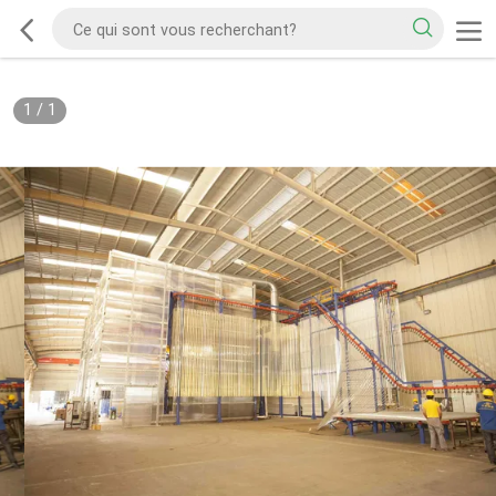
1
/
1