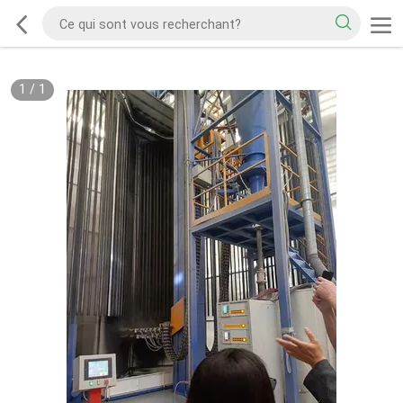
1
/
1