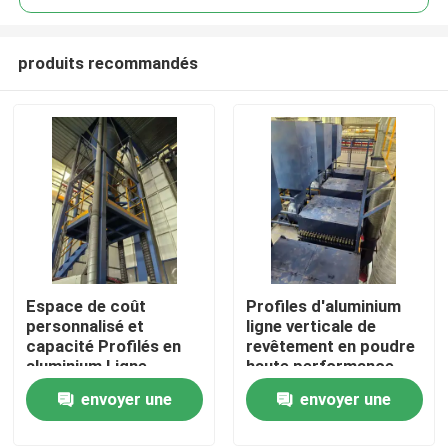
produits recommandés
Espace de coût
Profiles d'aluminium
Maison
personnalisé et
ligne verticale de
capacité Profilés en
revêtement en poudre
aluminium Ligne
haute performance
Produits
verticale de
envoyer une
envoyer une
revêtement en poudre
haute performance
demande
demande
VR Show