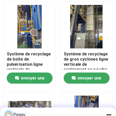
Au sujet de nous
Visite d'usine
Contrôle de qualité
Système de recyclage
Système de recyclage
de boîte de
de gros cyclones ligne
Contactez-nous
pulvérisation ligne
verticale de
verticale de
revêtement en poudre
revêtement en poudre
haute performance
envoyer une
envoyer une
haute performance
pour les profils en
Demandez une citation
pour les profils en
aluminium
demande
demande
aluminium
VR
Ligne de revêtement verticale de poudre
Peggy