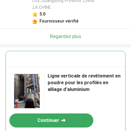
City ,Guangdong Province ,China
,LA CHINE
Laisser un message
5.0
Fournisseur vérifié
Nous vous rappellerons bientôt!
Regardez plus
Ligne verticale de revêtement en
poudre pour les profilés en
alliage d'aluminium
SOUMETTRE
Continuer