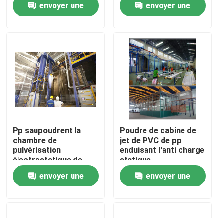
envoyer une
envoyer une
de durcissement
ABD Equipment de
Foshan, Guangdong,
demande
demande
Chine
Pp saupoudrent la
Poudre de cabine de
chambre de
jet de PVC de pp
pulvérisation
enduisant l'anti charge
Maison
électrostatique de
statique
revêtement de poudre
électrostatique
envoyer une
envoyer une
de cabines
Produits
demande
demande
VR Show