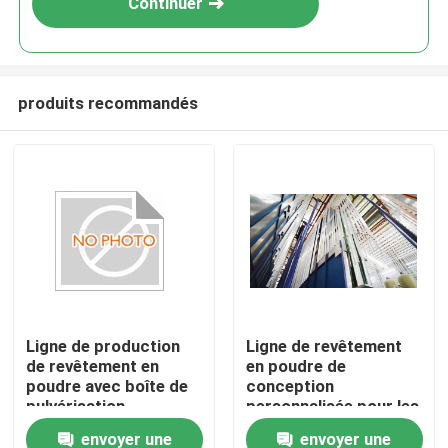
Continuer
produits recommandés
Maison
Ligne de production
Ligne de revêtement
de revêtement en
en poudre de
Produits
poudre avec boîte de
conception
pulvérisation
personnalisée pour les
automatique de four
profils en aluminium d'
envoyer une
envoyer une
VR Show
de durcissement
ABD Equipment de