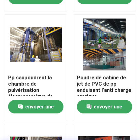
Foshan, Guangdong,
demande
demande
Chine
Au sujet de nous
Visite d'usine
Contrôle de qualité
Contactez-nous
Pp saupoudrent la
Poudre de cabine de
chambre de
jet de PVC de pp
pulvérisation
enduisant l'anti charge
électrostatique de
statique
Demandez une citation
revêtement de poudre
électrostatique
envoyer une
envoyer une
de cabines
VR
demande
demande
Ligne de revêtement verticale de poudre