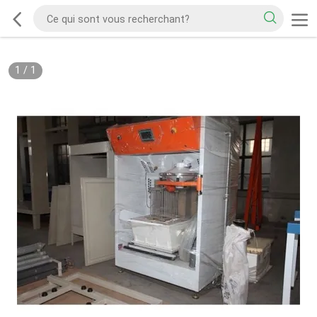
1
/
1