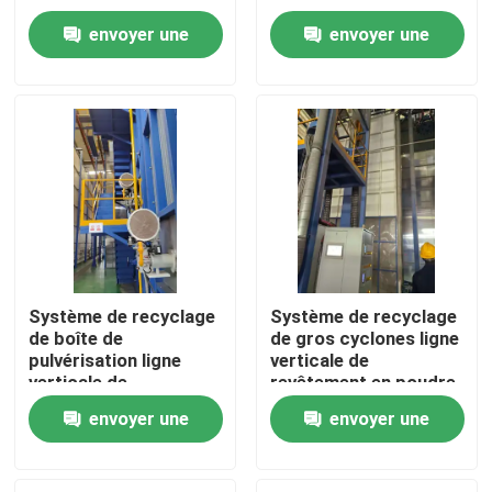
verticale de
envoyer une
envoyer une
revêtement en poudre
Au sujet de nous
haute performance
demande
demande
Visite d'usine
Contrôle de qualité
Contactez-nous
Système de recyclage
Système de recyclage
de boîte de
de gros cyclones ligne
Demandez une citation
pulvérisation ligne
verticale de
verticale de
revêtement en poudre
revêtement en poudre
haute performance
VR
envoyer une
envoyer une
haute performance
pour les profils en
pour les profils en
aluminium
demande
demande
aluminium
Ligne de revêtement verticale de poudre