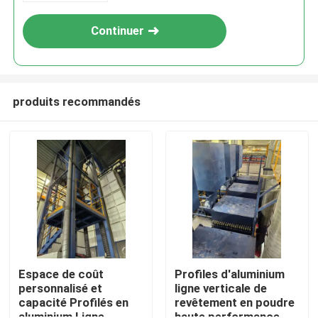
Continuer
produits recommandés
Maison
Produits
Espace de coût
Profiles d'aluminium
personnalisé et
ligne verticale de
capacité Profilés en
revêtement en poudre
VR Show
aluminium Ligne
haute performance