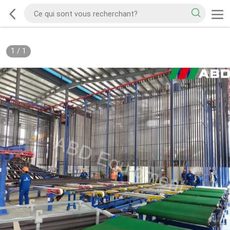
1
/
1