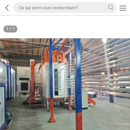
1
/
1