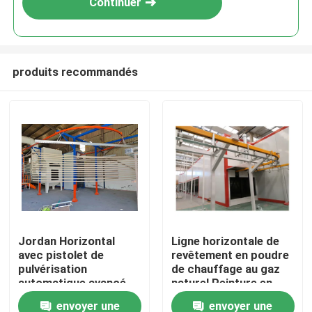
Continuer
produits recommandés
Maison
Jordan Horizontal
Ligne horizontale de
avec pistolet de
revêtement en poudre
Produits
pulvérisation
de chauffage au gaz
automatique avancé
naturel Peinture en
équipement de
poudre
envoyer une
envoyer une
VR Show
traitement de surface