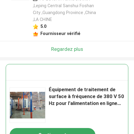
,Leping Central Sanshui Foshan
City ,Guangdong Province ,China
,LA CHINE
Laisser un message
5.0
Nous vous rappellerons bientôt!
Fournisseur vérifié
Regardez plus
Équipement de traitement de
surface à fréquence de 380 V 50
Hz pour l'alimentation en ligne
horizontale de revêtement en
poudre
SOUMETTRE