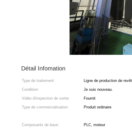
Détail Infomation
Type de traitement:
Ligne de production de rev
Condition:
Je suis nouveau.
Vidéo d'inspection de sortie:
Fournit
Type de commercialisation:
Produit ordinaire
Composants de base:
PLC, moteur