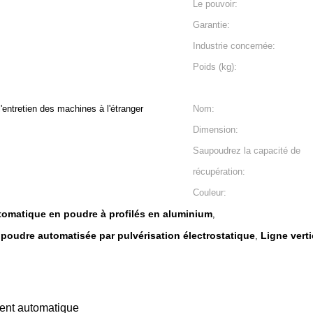
Le pouvoir:
Garantie:
Industrie concernée:
Poids (kg):
l'entretien des machines à l'étranger
Nom:
Dimension:
Saupoudrez la capacité de
récupération:
Couleur:
tomatique en poudre à profilés en aluminium
,
poudre automatisée par pulvérisation électrostatique
Ligne vert
,
ment automatique