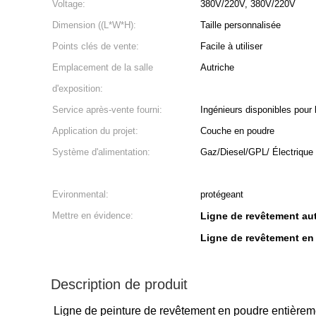
Voltage:
380V/220V, 380V/220V
Dimension ((L*W*H):
Taille personnalisée
Points clés de vente:
Facile à utiliser
Emplacement de la salle
Autriche
d'exposition:
Service après-vente fourni:
Ingénieurs disponibles pour 
Application du projet:
Couche en poudre
Système d'alimentation:
Gaz/Diesel/GPL/ Électrique
Evironmental:
protégeant
Mettre en évidence:
Ligne de revêtement au
Ligne de revêtement en 
Description de produit
Ligne de peinture de revêtement en poudre entière