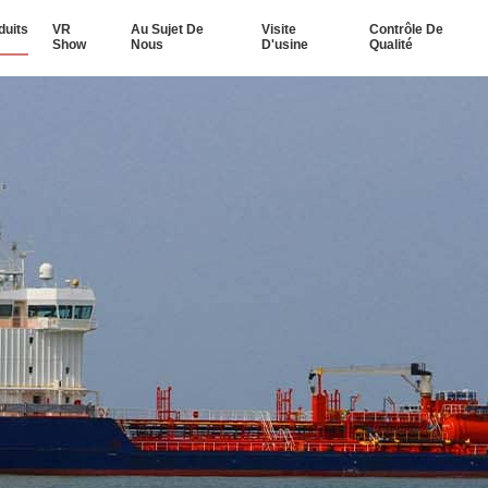
duits
VR
Au Sujet De
Visite
Contrôle De
Show
Nous
D'usine
Qualité