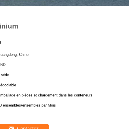
m
minium
e
uangdong, Chine
ABD
 série
égociable
mballage en pièces et chargement dans les conteneurs
30 ensembles/ensembles par Mois
Contactez