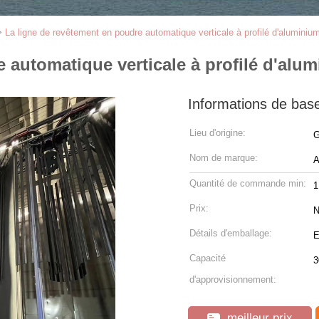
>
La ligne de revêtement en poudre automatique verticale à profilé d'aluminiu
 automatique verticale à profilé d'alu
Informations de bas
Lieu d'origine:
G
Nom de marque:
Quantité de commande min:
1
Prix:
N
Détails d'emballage:
E
Capacité
d'approvisionnement:
meilleur prix