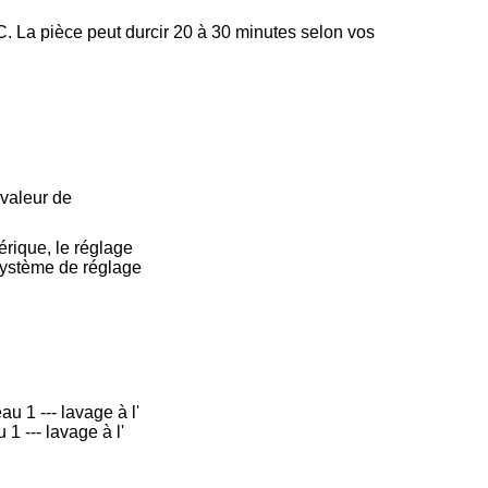
 La pièce peut durcir 20 à 30 minutes selon vos 
.
valeur de
rique, le réglage
n système de réglage
au 1 --- lavage à l'
1 --- lavage à l'