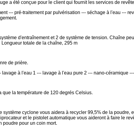
ge a été conçue pour le client qui fournit les services de revê
ent --- pré-traitement par pulvérisation --- séchage à l'eau --- 
rgement.
ystème d'entraînement et 2 de système de tension. Chaîne peut p
. Longueur totale de la chaîne, 295 m
nre de prière.
lavage à l'eau 1 --- lavage à l'eau pure 2 --- nano-céramique --- 
'a que la température de 120 degrés Celsius.
le système cyclone vous aidera à recycler 99,5% de la poudre, et 
rocateur et le pistolet automatique vous aideront à faire le re
n poudre pour un coin mort.