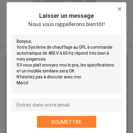
City ,Guangdong Province ,China
,LA CHINE
Laisser un message
5.0
Fournisseur vérifié
Nous vous rappellerons bientôt!
Regardez plus
Système de chauffage au GPL à
commande automatique de 480
V à 60 Hz
SOUMETTRE
Continuer