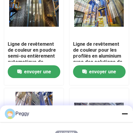
Au sujet de nous
Visite d'usine
Ligne de revêtement
Ligne de revêtement
de couleur en poudre
de couleur pour les
Contrôle de qualité
semi-ou entièrement
profilés en aluminium
automatique de
avec des solutions de
pulvérisation de PP
traitement de surface
envoyer une
envoyer une
Contactez-nous
avancées
demande
demande
Demandez une citation
VR
Peggy
Ligne de revêtement verticale de poudre