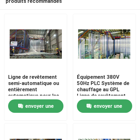
produits recommandés
Ligne de revêtement
Équipement 380V
semi-automatique ou
50Hz PLC Système de
entièrement
chauffage au GPL
automatique pour les
Ligne de revêtement
Maison
projets de
de couleur de profilé
envoyer une
envoyer une
construction
en aluminium
Produits
demande
demande
VR Show