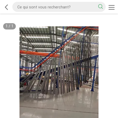
1
/
1