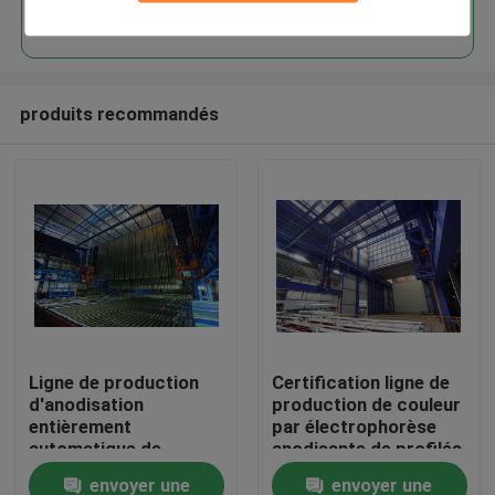
Continuer
produits recommandés
Maison
Ligne de production
Certification ligne de
d'anodisation
production de couleur
Produits
entièrement
par électrophorèse
automatique de
anodisante de profilés
capacité d'espace de
en aluminium
envoyer une
envoyer une
VR Show
tension personnalisée