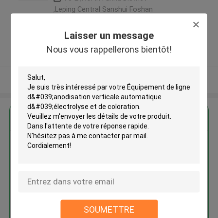
,Leping Central Sanshui Foshan
City ,Guangdong Province ,China
,LA CHINE
Laisser un message
5.0
Nous vous rappellerons bientôt!
Fournisseur vérifié
Regardez plus
Équipement de ligne
d'anodisation verticale
automatique d'électrolyse et de
coloration
SOUMETTRE